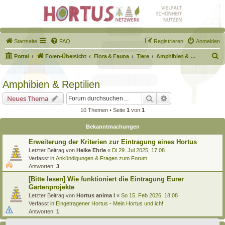
Startseite
FAQ
Registrieren
Anmelden
S
Portal
Foren-Übersicht
Flora & Fauna
Tiere
Amphibien & Reptilien
u
c
Amphibien & Reptilien
h
Suche
Erweiterte Suche
Neues Thema
e
10 Themen • Seite
1
von
1
Bekanntmachungen
Erweiterung der Kriterien zur Eintragung eines Hortus
Letzter Beitrag von
Heike Ehrle
«
Di 29. Jul 2025, 17:08
Verfasst in
Ankündigungen & Fragen zum Forum
Antworten:
3
[Bitte lesen] Wie funktioniert die Eintragung Eurer
Gartenprojekte
Letzter Beitrag von
Hortus anima l
«
So 15. Feb 2026, 18:08
Verfasst in
Eingetragener Hortus - Mein Hortus und ich!
Antworten:
1