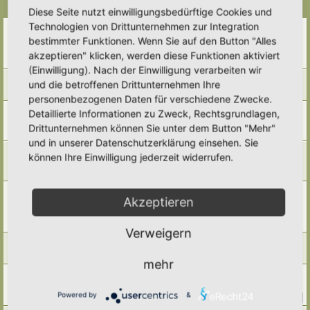
Themen
Diese Seite nutzt einwilligungsbedürftige Cookies und
Technologien von Drittunternehmen zur Integration
Neuer Steingarten für Eidechsen und selten heimische
Stauden von Frank Schröder
bestimmter Funktionen. Wenn Sie auf den Button "Alles
Letzter Beitrag von
Simbienchen
«
Mo 8. Dez 2025, 11:06
akzeptieren" klicken, werden diese Funktionen aktiviert
Antworten:
6
(Einwilligung). Nach der Einwilligung verarbeiten wir
Die fünf Eidechsenarten in Deutschland
und die betroffenen Drittunternehmen Ihre
Letzter Beitrag von
Simbienchen
«
So 7. Dez 2025, 13:57
personenbezogenen Daten für verschiedene Zwecke.
Eidechsenportrett
Detaillierte Informationen zu Zweck, Rechtsgrundlagen,
Letzter Beitrag von
RonB
«
So 21. Jul 2024, 12:13
Drittunternehmen können Sie unter dem Button "Mehr"
Antworten:
1
und in unserer Datenschutzerklärung einsehen. Sie
Der Amphibienfreundliche Garten: Das Laichgewässer
können Ihre Einwilligung jederzeit widerrufen.
Letzter Beitrag von
Primulaveris
«
Mo 19. Feb 2024, 12:10
Antworten:
4
Der Amphibienfreundliche Garten: Verstecke für Amphibien
Akzeptieren
(Krötenhäuser)
Letzter Beitrag von
Frauke
«
Fr 26. Jan 2024, 08:42
Antworten:
1
Verweigern
Amphibien-Porträt: Teichfrosch (Pelophylax kl. Esculentus )
Letzter Beitrag von
Tidofelder
«
Sa 9. Sep 2023, 21:16
mehr
Beste Platz für eine Eidechsenburg
Letzter Beitrag von
Freder
«
So 13. Aug 2023, 13:26
Powered by
&
Antworten:
14
1
2