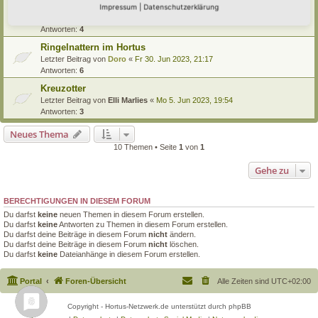
Kletterkünste der Eidechsen
Impressum
|
Datenschutzerklärung
Letzter Beitrag von
Primulaveris
«
So 16. Jul 2023, 13:50
Antworten:
4
Ringelnattern im Hortus
Letzter Beitrag von
Doro
«
Fr 30. Jun 2023, 21:17
Antworten:
6
Kreuzotter
Letzter Beitrag von
Elli Marlies
«
Mo 5. Jun 2023, 19:54
Antworten:
3
Neues Thema
10 Themen • Seite
1
von
1
Gehe zu
BERECHTIGUNGEN IN DIESEM FORUM
Du darfst
keine
neuen Themen in diesem Forum erstellen.
Du darfst
keine
Antworten zu Themen in diesem Forum erstellen.
Du darfst deine Beiträge in diesem Forum
nicht
ändern.
Du darfst deine Beiträge in diesem Forum
nicht
löschen.
Du darfst
keine
Dateianhänge in diesem Forum erstellen.
Portal
Foren-Übersicht
Alle Zeiten sind
UTC+02:00
Copyright - Hortus-Netzwerk.de unterstützt durch phpBB