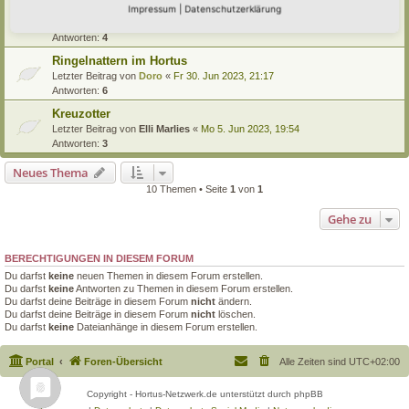
Kletterkünste der Eidechsen
Impressum
|
Datenschutzerklärung
Letzter Beitrag von
Primulaveris
«
So 16. Jul 2023, 13:50
Antworten:
4
Ringelnattern im Hortus
Letzter Beitrag von
Doro
«
Fr 30. Jun 2023, 21:17
Antworten:
6
Kreuzotter
Letzter Beitrag von
Elli Marlies
«
Mo 5. Jun 2023, 19:54
Antworten:
3
Neues Thema
10 Themen • Seite
1
von
1
Gehe zu
BERECHTIGUNGEN IN DIESEM FORUM
Du darfst
keine
neuen Themen in diesem Forum erstellen.
Du darfst
keine
Antworten zu Themen in diesem Forum erstellen.
Du darfst deine Beiträge in diesem Forum
nicht
ändern.
Du darfst deine Beiträge in diesem Forum
nicht
löschen.
Du darfst
keine
Dateianhänge in diesem Forum erstellen.
Portal
Foren-Übersicht
Alle Zeiten sind
UTC+02:00
Copyright - Hortus-Netzwerk.de unterstützt durch phpBB