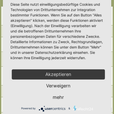
Themen
Diese Seite nutzt einwilligungsbedürftige Cookies und
Technologien von Drittunternehmen zur Integration
Neuer Steingarten für Eidechsen und selten heimische
Stauden von Frank Schröder
bestimmter Funktionen. Wenn Sie auf den Button "Alles
Letzter Beitrag von
Simbienchen
«
Mo 8. Dez 2025, 11:06
akzeptieren" klicken, werden diese Funktionen aktiviert
Antworten:
6
(Einwilligung). Nach der Einwilligung verarbeiten wir
Die fünf Eidechsenarten in Deutschland
und die betroffenen Drittunternehmen Ihre
Letzter Beitrag von
Simbienchen
«
So 7. Dez 2025, 13:57
personenbezogenen Daten für verschiedene Zwecke.
Eidechsenportrett
Detaillierte Informationen zu Zweck, Rechtsgrundlagen,
Letzter Beitrag von
RonB
«
So 21. Jul 2024, 12:13
Drittunternehmen können Sie unter dem Button "Mehr"
Antworten:
1
und in unserer Datenschutzerklärung einsehen. Sie
Der Amphibienfreundliche Garten: Das Laichgewässer
können Ihre Einwilligung jederzeit widerrufen.
Letzter Beitrag von
Primulaveris
«
Mo 19. Feb 2024, 12:10
Antworten:
4
Der Amphibienfreundliche Garten: Verstecke für Amphibien
Akzeptieren
(Krötenhäuser)
Letzter Beitrag von
Frauke
«
Fr 26. Jan 2024, 08:42
Antworten:
1
Verweigern
Amphibien-Porträt: Teichfrosch (Pelophylax kl. Esculentus )
Letzter Beitrag von
Tidofelder
«
Sa 9. Sep 2023, 21:16
mehr
Beste Platz für eine Eidechsenburg
Letzter Beitrag von
Freder
«
So 13. Aug 2023, 13:26
Powered by
&
Antworten:
14
1
2