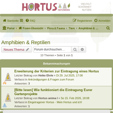
Startseite
FAQ
Registrieren
Anmelden
S
Portal
Foren-Übersicht
Flora & Fauna
Tiere
Amphibien & Reptilien
u
c
Amphibien & Reptilien
h
Suche
Erweiterte Suche
Neues Thema
e
10 Themen • Seite
1
von
1
Bekanntmachungen
Erweiterung der Kriterien zur Eintragung eines Hortus
Letzter Beitrag von
Heike Ehrle
«
Di 29. Jul 2025, 17:08
Verfasst in
Ankündigungen & Fragen zum Forum
Antworten:
3
[Bitte lesen] Wie funktioniert die Eintragung Eurer
Gartenprojekte
Letzter Beitrag von
Hortus anima l
«
So 15. Feb 2026, 18:08
Verfasst in
Eingetragener Hortus - Mein Hortus und ich!
Antworten:
1