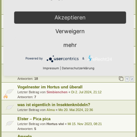
Warum picken und wühlen Vögel im Rasen/ in der Wiese?
Letzter Beitrag von
Ann1981
«
Di 9. Sep 2025, 21:02
Antworten:
2
Akzeptieren
Auch ...
Letzter Beitrag von
Gartenfreund
«
Mo 7. Jul 2025, 18:43
Verweigern
kostenlos....... „Vogelnistkästen im Garten“.
Letzter Beitrag von
Tidofelder
«
Di 18. Mär 2025, 14:46
Antworten:
6
mehr
Vogel des Jahres 2024 wählen
Letzter Beitrag von
tree12
«
Do 5. Sep 2024, 10:31
Powered by
&
Antworten:
9
Impressum
|
Datenschutzerklärung
Der Turmfalken-Fred
Letzter Beitrag von
Gsaelzbaer
«
Fr 19. Jul 2024, 20:52
Antworten:
18
1
2
Vogelnester im Hortus und überall
Letzter Beitrag von
Simbienchen
«
Di 2. Jul 2024, 21:12
Antworten:
7
was ist eigentlich in Insektenknödeln?
Letzter Beitrag von
Alma
«
Mo 20. Mai 2024, 22:36
Elster – Pica pica
Letzter Beitrag von
Hortus vivi
«
Mi 15. Nov 2023, 08:21
Antworten:
5
Amseln