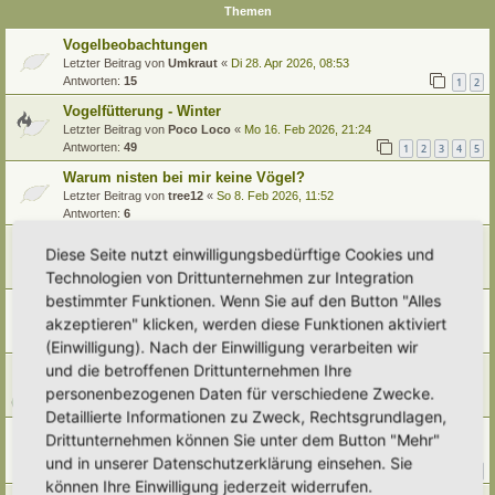
Themen
Vogelbeobachtungen
Letzter Beitrag von
Umkraut
«
Di 28. Apr 2026, 08:53
Antworten:
15
1
2
Vogelfütterung - Winter
Letzter Beitrag von
Poco Loco
«
Mo 16. Feb 2026, 21:24
Antworten:
49
1
2
3
4
5
Warum nisten bei mir keine Vögel?
Letzter Beitrag von
tree12
«
So 8. Feb 2026, 11:52
Antworten:
6
Nistmaterial
Diese Seite nutzt einwilligungsbedürftige Cookies und
Letzter Beitrag von
Ann1981
«
Di 3. Feb 2026, 17:27
Technologien von Drittunternehmen zur Integration
Antworten:
1
bestimmter Funktionen. Wenn Sie auf den Button "Alles
Spechtschutz für Nistkästen
akzeptieren" klicken, werden diese Funktionen aktiviert
Letzter Beitrag von
Alma
«
Sa 31. Jan 2026, 17:43
Antworten:
3
(Einwilligung). Nach der Einwilligung verarbeiten wir
und die betroffenen Drittunternehmen Ihre
Vogelstimmen lernen
Letzter Beitrag von
Tidofelder
«
Mo 26. Jan 2026, 17:59
personenbezogenen Daten für verschiedene Zwecke.
Antworten:
3
Detaillierte Informationen zu Zweck, Rechtsgrundlagen,
NABU - Stunde der Wintervögel
Drittunternehmen können Sie unter dem Button "Mehr"
Letzter Beitrag von
Alma
«
Do 8. Jan 2026, 13:39
und in unserer Datenschutzerklärung einsehen. Sie
Antworten:
11
1
2
können Ihre Einwilligung jederzeit widerrufen.