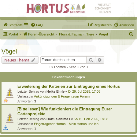
Startseite
FAQ
Registrieren
Anmelden
S
Portal
Foren-Übersicht
Flora & Fauna
Tiere
Vögel
u
c
Vögel
h
Suche
Erweiterte Suche
Neues Thema
e
18 Themen • Seite
1
von
1
Bekanntmachungen
Erweiterung der Kriterien zur Eintragung eines Hortus
Letzter Beitrag von
Heike Ehrle
«
Di 29. Jul 2025, 17:08
Verfasst in
Ankündigungen & Fragen zum Forum
Antworten:
3
[Bitte lesen] Wie funktioniert die Eintragung Eurer
Gartenprojekte
Letzter Beitrag von
Hortus anima l
«
So 15. Feb 2026, 18:08
Verfasst in
Eingetragener Hortus - Mein Hortus und ich!
Antworten:
1