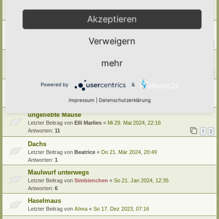
Letzter Beitrag von
Vollblut-Hortusianer
«
Fr 9. Mai 2025, 08:41
Antworten:
8
Akzeptieren
RÄTSEL: Tier macht Sachen
Letzter Beitrag von
tree12
«
Sa 19. Okt 2024, 14:40
Verweigern
Antworten:
14
1
2
Invasive Tierarten
mehr
Letzter Beitrag von
Ann1981
«
Fr 16. Aug 2024, 08:23
Antworten:
13
1
2
Powered by
&
Welches Tier war das? (Achtung: Bild von Tierkot)
Letzter Beitrag von
Doro
«
Mo 29. Jul 2024, 22:12
Impressum
|
Datenschutzerklärung
Antworten:
2
ungeliebte Mäuse
Letzter Beitrag von
Elli Marlies
«
Mi 29. Mai 2024, 22:16
Antworten:
11
1
2
Dachs
Letzter Beitrag von
Beatrice
«
Do 21. Mär 2024, 20:49
Antworten:
1
Maulwurf unterwegs
Letzter Beitrag von
Simbienchen
«
So 21. Jan 2024, 12:35
Antworten:
6
Haselmaus
Letzter Beitrag von
Alma
«
So 17. Dez 2023, 07:16