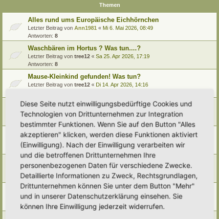
Themen
Alles rund ums Europäische Eichhörnchen
Letzter Beitrag von
Ann1981
«
Mi 6. Mai 2026, 08:49
Antworten:
8
Waschbären im Hortus ? Was tun....?
Letzter Beitrag von
tree12
«
Sa 25. Apr 2026, 17:19
Antworten:
8
Mause-Kleinkind gefunden! Was tun?
Letzter Beitrag von
tree12
«
Di 14. Apr 2026, 14:16
Antworten:
5
Diese Seite nutzt einwilligungsbedürftige Cookies und
Fledermäuse
Technologien von Drittunternehmen zur Integration
Letzter Beitrag von
Alma
«
So 8. Feb 2026, 13:19
Antworten:
8
bestimmter Funktionen. Wenn Sie auf den Button "Alles
Mauswiesel im Garten ansiedeln gegen Wühlmäuse?
akzeptieren" klicken, werden diese Funktionen aktiviert
Letzter Beitrag von
GrizzlyimGarten
«
Mi 27. Aug 2025, 23:46
(Einwilligung). Nach der Einwilligung verarbeiten wir
Antworten:
1
und die betroffenen Drittunternehmen Ihre
Was könnte das für ein Tier gewesen sein?
personenbezogenen Daten für verschiedene Zwecke.
Letzter Beitrag von
Vollblut-Hortusianer
«
So 22. Jun 2025, 18:57
Detaillierte Informationen zu Zweck, Rechtsgrundlagen,
Antworten:
4
Drittunternehmen können Sie unter dem Button "Mehr"
Silvester 2024 - Helft den Wildtieren
und in unserer Datenschutzerklärung einsehen. Sie
Letzter Beitrag von
Vollblut-Hortusianer
«
Fr 9. Mai 2025, 09:24
können Ihre Einwilligung jederzeit widerrufen.
Antworten:
7
Silvester, die schlimme Nacht für Wildtiere und Co