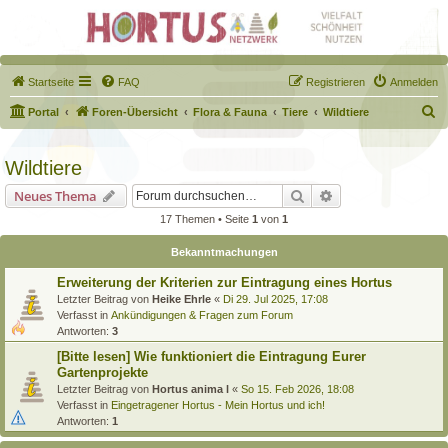
Startseite
FAQ
Registrieren
Anmelden
S
Portal
Foren-Übersicht
Flora & Fauna
Tiere
Wildtiere
u
c
Wildtiere
h
Suche
Erweiterte Suche
Neues Thema
e
17 Themen • Seite
1
von
1
Bekanntmachungen
Erweiterung der Kriterien zur Eintragung eines Hortus
Letzter Beitrag von
Heike Ehrle
«
Di 29. Jul 2025, 17:08
Verfasst in
Ankündigungen & Fragen zum Forum
Antworten:
3
[Bitte lesen] Wie funktioniert die Eintragung Eurer
Gartenprojekte
Letzter Beitrag von
Hortus anima l
«
So 15. Feb 2026, 18:08
Verfasst in
Eingetragener Hortus - Mein Hortus und ich!
Antworten:
1