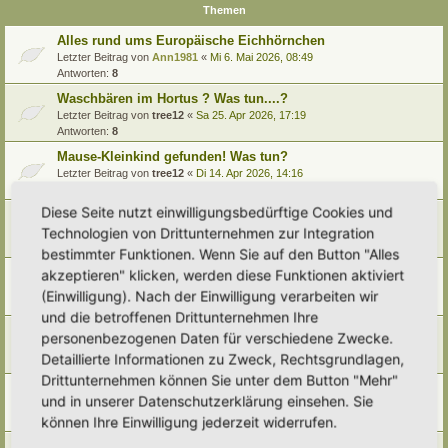
Themen
Alles rund ums Europäische Eichhörnchen
Letzter Beitrag von
Ann1981
«
Mi 6. Mai 2026, 08:49
Antworten:
8
Waschbären im Hortus ? Was tun....?
Letzter Beitrag von
tree12
«
Sa 25. Apr 2026, 17:19
Antworten:
8
Mause-Kleinkind gefunden! Was tun?
Letzter Beitrag von
tree12
«
Di 14. Apr 2026, 14:16
Antworten:
5
Diese Seite nutzt einwilligungsbedürftige Cookies und
Fledermäuse
Technologien von Drittunternehmen zur Integration
Letzter Beitrag von
Alma
«
So 8. Feb 2026, 13:19
Antworten:
8
bestimmter Funktionen. Wenn Sie auf den Button "Alles
Mauswiesel im Garten ansiedeln gegen Wühlmäuse?
akzeptieren" klicken, werden diese Funktionen aktiviert
Letzter Beitrag von
GrizzlyimGarten
«
Mi 27. Aug 2025, 23:46
(Einwilligung). Nach der Einwilligung verarbeiten wir
Antworten:
1
und die betroffenen Drittunternehmen Ihre
Was könnte das für ein Tier gewesen sein?
personenbezogenen Daten für verschiedene Zwecke.
Letzter Beitrag von
Vollblut-Hortusianer
«
So 22. Jun 2025, 18:57
Detaillierte Informationen zu Zweck, Rechtsgrundlagen,
Antworten:
4
Drittunternehmen können Sie unter dem Button "Mehr"
Silvester 2024 - Helft den Wildtieren
und in unserer Datenschutzerklärung einsehen. Sie
Letzter Beitrag von
Vollblut-Hortusianer
«
Fr 9. Mai 2025, 09:24
können Ihre Einwilligung jederzeit widerrufen.
Antworten:
7
Silvester, die schlimme Nacht für Wildtiere und Co