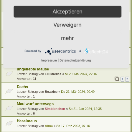
Letzter Beitrag von
Vollblut-Hortusianer
«
Fr 9. Mai 2025, 08:41
Antworten:
8
Akzeptieren
RÄTSEL: Tier macht Sachen
Letzter Beitrag von
tree12
«
Sa 19. Okt 2024, 14:40
Verweigern
Antworten:
14
1
2
Invasive Tierarten
mehr
Letzter Beitrag von
Ann1981
«
Fr 16. Aug 2024, 08:23
Antworten:
13
1
2
Powered by
&
Welches Tier war das? (Achtung: Bild von Tierkot)
Letzter Beitrag von
Doro
«
Mo 29. Jul 2024, 22:12
Impressum
|
Datenschutzerklärung
Antworten:
2
ungeliebte Mäuse
Letzter Beitrag von
Elli Marlies
«
Mi 29. Mai 2024, 22:16
Antworten:
11
1
2
Dachs
Letzter Beitrag von
Beatrice
«
Do 21. Mär 2024, 20:49
Antworten:
1
Maulwurf unterwegs
Letzter Beitrag von
Simbienchen
«
So 21. Jan 2024, 12:35
Antworten:
6
Haselmaus
Letzter Beitrag von
Alma
«
So 17. Dez 2023, 07:16