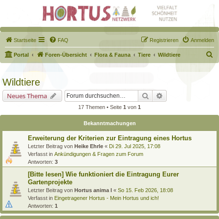
Startseite
FAQ
Registrieren
Anmelden
S
Portal
Foren-Übersicht
Flora & Fauna
Tiere
Wildtiere
u
c
Wildtiere
h
Suche
Erweiterte Suche
Neues Thema
e
17 Themen • Seite
1
von
1
Bekanntmachungen
Erweiterung der Kriterien zur Eintragung eines Hortus
Letzter Beitrag von
Heike Ehrle
«
Di 29. Jul 2025, 17:08
Verfasst in
Ankündigungen & Fragen zum Forum
Antworten:
3
[Bitte lesen] Wie funktioniert die Eintragung Eurer
Gartenprojekte
Letzter Beitrag von
Hortus anima l
«
So 15. Feb 2026, 18:08
Verfasst in
Eingetragener Hortus - Mein Hortus und ich!
Antworten:
1