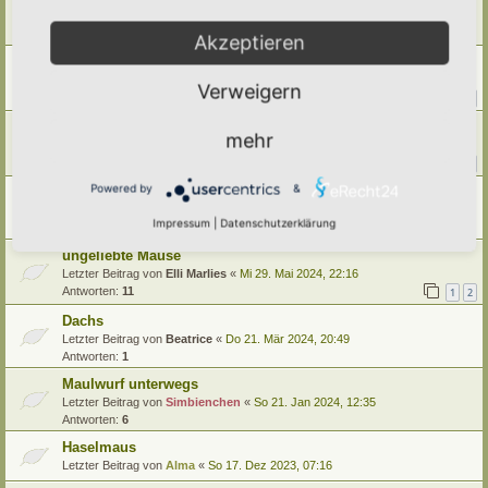
Letzter Beitrag von
Vollblut-Hortusianer
«
Fr 9. Mai 2025, 08:41
Antworten:
8
Akzeptieren
RÄTSEL: Tier macht Sachen
Letzter Beitrag von
tree12
«
Sa 19. Okt 2024, 14:40
Verweigern
Antworten:
14
1
2
Invasive Tierarten
mehr
Letzter Beitrag von
Ann1981
«
Fr 16. Aug 2024, 08:23
Antworten:
13
1
2
Powered by
&
Welches Tier war das? (Achtung: Bild von Tierkot)
Letzter Beitrag von
Doro
«
Mo 29. Jul 2024, 22:12
Impressum
|
Datenschutzerklärung
Antworten:
2
ungeliebte Mäuse
Letzter Beitrag von
Elli Marlies
«
Mi 29. Mai 2024, 22:16
Antworten:
11
1
2
Dachs
Letzter Beitrag von
Beatrice
«
Do 21. Mär 2024, 20:49
Antworten:
1
Maulwurf unterwegs
Letzter Beitrag von
Simbienchen
«
So 21. Jan 2024, 12:35
Antworten:
6
Haselmaus
Letzter Beitrag von
Alma
«
So 17. Dez 2023, 07:16