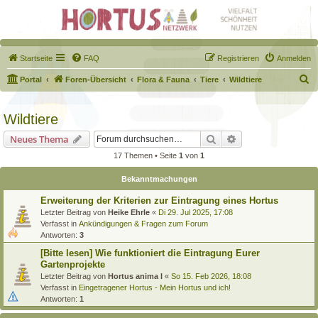
Startseite
FAQ
Registrieren
Anmelden
S
Portal
Foren-Übersicht
Flora & Fauna
Tiere
Wildtiere
u
c
Wildtiere
h
Suche
Erweiterte Suche
Neues Thema
e
17 Themen • Seite
1
von
1
Bekanntmachungen
Erweiterung der Kriterien zur Eintragung eines Hortus
Letzter Beitrag von
Heike Ehrle
«
Di 29. Jul 2025, 17:08
Verfasst in
Ankündigungen & Fragen zum Forum
Antworten:
3
[Bitte lesen] Wie funktioniert die Eintragung Eurer
Gartenprojekte
Letzter Beitrag von
Hortus anima l
«
So 15. Feb 2026, 18:08
Verfasst in
Eingetragener Hortus - Mein Hortus und ich!
Antworten:
1