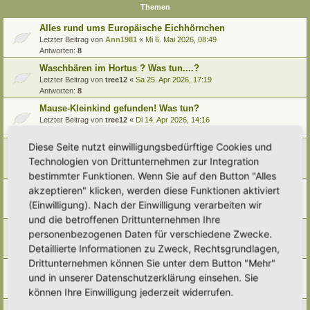
Themen
Alles rund ums Europäische Eichhörnchen
Letzter Beitrag von
Ann1981
«
Mi 6. Mai 2026, 08:49
Antworten:
8
Waschbären im Hortus ? Was tun....?
Letzter Beitrag von
tree12
«
Sa 25. Apr 2026, 17:19
Antworten:
8
Mause-Kleinkind gefunden! Was tun?
Letzter Beitrag von
tree12
«
Di 14. Apr 2026, 14:16
Antworten:
5
Diese Seite nutzt einwilligungsbedürftige Cookies und
Fledermäuse
Technologien von Drittunternehmen zur Integration
Letzter Beitrag von
Alma
«
So 8. Feb 2026, 13:19
Antworten:
8
bestimmter Funktionen. Wenn Sie auf den Button "Alles
Mauswiesel im Garten ansiedeln gegen Wühlmäuse?
akzeptieren" klicken, werden diese Funktionen aktiviert
Letzter Beitrag von
GrizzlyimGarten
«
Mi 27. Aug 2025, 23:46
(Einwilligung). Nach der Einwilligung verarbeiten wir
Antworten:
1
und die betroffenen Drittunternehmen Ihre
Was könnte das für ein Tier gewesen sein?
personenbezogenen Daten für verschiedene Zwecke.
Letzter Beitrag von
Vollblut-Hortusianer
«
So 22. Jun 2025, 18:57
Detaillierte Informationen zu Zweck, Rechtsgrundlagen,
Antworten:
4
Drittunternehmen können Sie unter dem Button "Mehr"
Silvester 2024 - Helft den Wildtieren
und in unserer Datenschutzerklärung einsehen. Sie
Letzter Beitrag von
Vollblut-Hortusianer
«
Fr 9. Mai 2025, 09:24
können Ihre Einwilligung jederzeit widerrufen.
Antworten:
7
Silvester, die schlimme Nacht für Wildtiere und Co