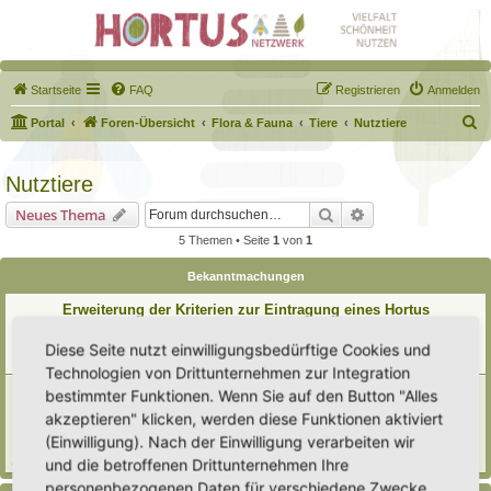
Startseite
FAQ
Registrieren
Anmelden
S
Portal
Foren-Übersicht
Flora & Fauna
Tiere
Nutztiere
u
c
Nutztiere
h
Suche
Erweiterte Suche
Neues Thema
e
5 Themen • Seite
1
von
1
Bekanntmachungen
Erweiterung der Kriterien zur Eintragung eines Hortus
Letzter Beitrag von
Heike Ehrle
«
Di 29. Jul 2025, 17:08
Verfasst in
Ankündigungen & Fragen zum Forum
Diese Seite nutzt einwilligungsbedürftige Cookies und
Antworten:
3
Technologien von Drittunternehmen zur Integration
[Bitte lesen] Wie funktioniert die Eintragung Eurer
bestimmter Funktionen. Wenn Sie auf den Button "Alles
Gartenprojekte
akzeptieren" klicken, werden diese Funktionen aktiviert
Letzter Beitrag von
Hortus anima l
«
So 15. Feb 2026, 18:08
(Einwilligung). Nach der Einwilligung verarbeiten wir
Verfasst in
Eingetragener Hortus - Mein Hortus und ich!
Antworten:
1
und die betroffenen Drittunternehmen Ihre
personenbezogenen Daten für verschiedene Zwecke.