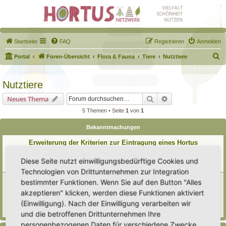
Startseite
FAQ
Registrieren
Anmelden
S
Portal
Foren-Übersicht
Flora & Fauna
Tiere
Nutztiere
u
c
Nutztiere
h
Suche
Erweiterte Suche
Neues Thema
e
5 Themen • Seite
1
von
1
Bekanntmachungen
Erweiterung der Kriterien zur Eintragung eines Hortus
Letzter Beitrag von
Heike Ehrle
«
Di 29. Jul 2025, 17:08
Verfasst in
Ankündigungen & Fragen zum Forum
Diese Seite nutzt einwilligungsbedürftige Cookies und
Antworten:
3
Technologien von Drittunternehmen zur Integration
[Bitte lesen] Wie funktioniert die Eintragung Eurer
bestimmter Funktionen. Wenn Sie auf den Button "Alles
Gartenprojekte
akzeptieren" klicken, werden diese Funktionen aktiviert
Letzter Beitrag von
Hortus anima l
«
So 15. Feb 2026, 18:08
(Einwilligung). Nach der Einwilligung verarbeiten wir
Verfasst in
Eingetragener Hortus - Mein Hortus und ich!
Antworten:
1
und die betroffenen Drittunternehmen Ihre
personenbezogenen Daten für verschiedene Zwecke.