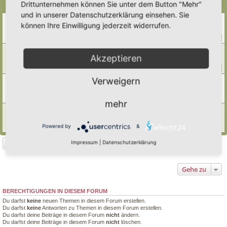
Drittunternehmen können Sie unter dem Button "Mehr"
Themen
und in unserer Datenschutzerklärung einsehen. Sie
Weinbergschnecken ansiedeln
können Ihre Einwilligung jederzeit widerrufen.
Letzter Beitrag von
Simbienchen
«
Mi 8. Okt 2025, 09:07
Antworten:
13
1
2
Nacktschnecken
Akzeptieren
Letzter Beitrag von
Doro
«
Sa 23. Aug 2025, 11:33
Antworten:
223
1
20
21
22
23
…
Verweigern
was ist das für eine Flachschnecke …?
Letzter Beitrag von
Borovinka
«
Mo 4. Aug 2025, 17:37
Antworten:
7
mehr
Schnecken im Hortus
Letzter Beitrag von
Tidofelder
«
Mi 18. Jun 2025, 12:50
Powered by
&
Antworten:
1
Neues Thema
Impressum
|
Datenschutzerklärung
4 Themen • Seite
1
von
1
Gehe zu
BERECHTIGUNGEN IN DIESEM FORUM
Du darfst
keine
neuen Themen in diesem Forum erstellen.
Du darfst
keine
Antworten zu Themen in diesem Forum erstellen.
Du darfst deine Beiträge in diesem Forum
nicht
ändern.
Du darfst deine Beiträge in diesem Forum
nicht
löschen.