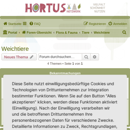
Startseite
FAQ
Registrieren
Anmelden
S
Portal
Foren-Übersicht
Flora & Fauna
Tiere
Weichtiere
u
c
Weichtiere
h
Suche
Erweiterte Suche
Neues Thema
e
4 Themen • Seite
1
von
1
Bekanntmachungen
Erweiterung der Kriterien zur Eintragung eines Hortus
Diese Seite nutzt einwilligungsbedürftige Cookies und
Letzter Beitrag von
Heike Ehrle
«
Di 29. Jul 2025, 17:08
Technologien von Drittunternehmen zur Integration
Verfasst in
Ankündigungen & Fragen zum Forum
bestimmter Funktionen. Wenn Sie auf den Button "Alles
Antworten:
3
akzeptieren" klicken, werden diese Funktionen aktiviert
[Bitte lesen] Wie funktioniert die Eintragung Eurer
(Einwilligung). Nach der Einwilligung verarbeiten wir
Gartenprojekte
Letzter Beitrag von
Hortus anima l
«
So 15. Feb 2026, 18:08
und die betroffenen Drittunternehmen Ihre
Verfasst in
Eingetragener Hortus - Mein Hortus und ich!
personenbezogenen Daten für verschiedene Zwecke.
Antworten:
1
Detaillierte Informationen zu Zweck, Rechtsgrundlagen,