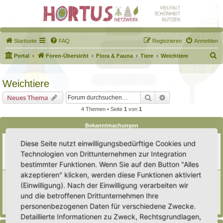
Startseite
FAQ
Registrieren
Anmelden
S
Portal
Foren-Übersicht
Flora & Fauna
Tiere
Weichtiere
u
c
Weichtiere
h
Suche
Erweiterte Suche
Neues Thema
e
4 Themen • Seite
1
von
1
Bekanntmachungen
Erweiterung der Kriterien zur Eintragung eines Hortus
Diese Seite nutzt einwilligungsbedürftige Cookies und
Letzter Beitrag von
Heike Ehrle
«
Di 29. Jul 2025, 17:08
Technologien von Drittunternehmen zur Integration
Verfasst in
Ankündigungen & Fragen zum Forum
bestimmter Funktionen. Wenn Sie auf den Button "Alles
Antworten:
3
akzeptieren" klicken, werden diese Funktionen aktiviert
[Bitte lesen] Wie funktioniert die Eintragung Eurer
(Einwilligung). Nach der Einwilligung verarbeiten wir
Gartenprojekte
Letzter Beitrag von
Hortus anima l
«
So 15. Feb 2026, 18:08
und die betroffenen Drittunternehmen Ihre
Verfasst in
Eingetragener Hortus - Mein Hortus und ich!
personenbezogenen Daten für verschiedene Zwecke.
Antworten:
1
Detaillierte Informationen zu Zweck, Rechtsgrundlagen,