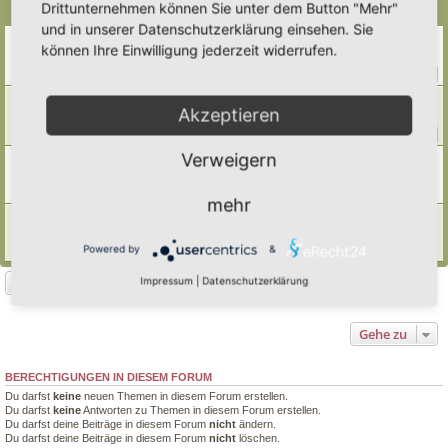
Drittunternehmen können Sie unter dem Button "Mehr"
Themen
und in unserer Datenschutzerklärung einsehen. Sie
Weinbergschnecken ansiedeln
können Ihre Einwilligung jederzeit widerrufen.
Letzter Beitrag von
Simbienchen
«
Mi 8. Okt 2025, 09:07
Antworten:
13
1
2
Nacktschnecken
Akzeptieren
Letzter Beitrag von
Doro
«
Sa 23. Aug 2025, 11:33
Antworten:
223
1
20
21
22
23
…
Verweigern
was ist das für eine Flachschnecke …?
Letzter Beitrag von
Borovinka
«
Mo 4. Aug 2025, 17:37
Antworten:
7
mehr
Schnecken im Hortus
Letzter Beitrag von
Tidofelder
«
Mi 18. Jun 2025, 12:50
Powered by
&
Antworten:
1
Neues Thema
Impressum
|
Datenschutzerklärung
4 Themen • Seite
1
von
1
Gehe zu
BERECHTIGUNGEN IN DIESEM FORUM
Du darfst
keine
neuen Themen in diesem Forum erstellen.
Du darfst
keine
Antworten zu Themen in diesem Forum erstellen.
Du darfst deine Beiträge in diesem Forum
nicht
ändern.
Du darfst deine Beiträge in diesem Forum
nicht
löschen.