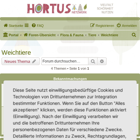
Startseite
FAQ
Registrieren
Anmelden
S
Portal
Foren-Übersicht
Flora & Fauna
Tiere
Weichtiere
u
c
Weichtiere
h
Suche
Erweiterte Suche
Neues Thema
e
4 Themen • Seite
1
von
1
Bekanntmachungen
Erweiterung der Kriterien zur Eintragung eines Hortus
Diese Seite nutzt einwilligungsbedürftige Cookies und
Letzter Beitrag von
Heike Ehrle
«
Di 29. Jul 2025, 17:08
Technologien von Drittunternehmen zur Integration
Verfasst in
Ankündigungen & Fragen zum Forum
bestimmter Funktionen. Wenn Sie auf den Button "Alles
Antworten:
3
akzeptieren" klicken, werden diese Funktionen aktiviert
[Bitte lesen] Wie funktioniert die Eintragung Eurer
(Einwilligung). Nach der Einwilligung verarbeiten wir
Gartenprojekte
Letzter Beitrag von
Hortus anima l
«
So 15. Feb 2026, 18:08
und die betroffenen Drittunternehmen Ihre
Verfasst in
Eingetragener Hortus - Mein Hortus und ich!
personenbezogenen Daten für verschiedene Zwecke.
Antworten:
1
Detaillierte Informationen zu Zweck, Rechtsgrundlagen,