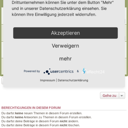
Drittunternehmen können Sie unter dem Button "Mehr"
Themen
und in unserer Datenschutzerklärung einsehen. Sie
Weinbergschnecken ansiedeln
können Ihre Einwilligung jederzeit widerrufen.
Letzter Beitrag von
Simbienchen
«
Mi 8. Okt 2025, 09:07
Antworten:
13
1
2
Nacktschnecken
Akzeptieren
Letzter Beitrag von
Doro
«
Sa 23. Aug 2025, 11:33
Antworten:
223
1
20
21
22
23
…
Verweigern
was ist das für eine Flachschnecke …?
Letzter Beitrag von
Borovinka
«
Mo 4. Aug 2025, 17:37
Antworten:
7
mehr
Schnecken im Hortus
Letzter Beitrag von
Tidofelder
«
Mi 18. Jun 2025, 12:50
Powered by
&
Antworten:
1
Neues Thema
Impressum
|
Datenschutzerklärung
4 Themen • Seite
1
von
1
Gehe zu
BERECHTIGUNGEN IN DIESEM FORUM
Du darfst
keine
neuen Themen in diesem Forum erstellen.
Du darfst
keine
Antworten zu Themen in diesem Forum erstellen.
Du darfst deine Beiträge in diesem Forum
nicht
ändern.
Du darfst deine Beiträge in diesem Forum
nicht
löschen.