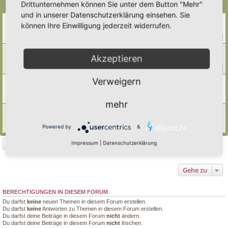
Drittunternehmen können Sie unter dem Button "Mehr"
Themen
und in unserer Datenschutzerklärung einsehen. Sie
Weinbergschnecken ansiedeln
können Ihre Einwilligung jederzeit widerrufen.
Letzter Beitrag von
Simbienchen
«
Mi 8. Okt 2025, 09:07
Antworten:
13
1
2
Nacktschnecken
Akzeptieren
Letzter Beitrag von
Doro
«
Sa 23. Aug 2025, 11:33
Antworten:
223
1
20
21
22
23
…
Verweigern
was ist das für eine Flachschnecke …?
Letzter Beitrag von
Borovinka
«
Mo 4. Aug 2025, 17:37
Antworten:
7
mehr
Schnecken im Hortus
Letzter Beitrag von
Tidofelder
«
Mi 18. Jun 2025, 12:50
Powered by
&
Antworten:
1
Neues Thema
Impressum
|
Datenschutzerklärung
4 Themen • Seite
1
von
1
Gehe zu
BERECHTIGUNGEN IN DIESEM FORUM
Du darfst
keine
neuen Themen in diesem Forum erstellen.
Du darfst
keine
Antworten zu Themen in diesem Forum erstellen.
Du darfst deine Beiträge in diesem Forum
nicht
ändern.
Du darfst deine Beiträge in diesem Forum
nicht
löschen.