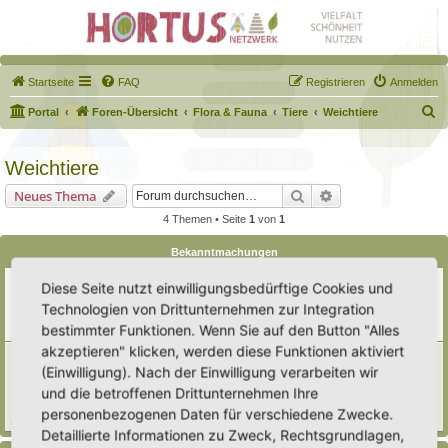
Startseite
FAQ
Registrieren
Anmelden
S
Portal
Foren-Übersicht
Flora & Fauna
Tiere
Weichtiere
u
c
Weichtiere
h
Suche
Erweiterte Suche
Neues Thema
e
4 Themen • Seite
1
von
1
Bekanntmachungen
Erweiterung der Kriterien zur Eintragung eines Hortus
Diese Seite nutzt einwilligungsbedürftige Cookies und
Letzter Beitrag von
Heike Ehrle
«
Di 29. Jul 2025, 17:08
Technologien von Drittunternehmen zur Integration
Verfasst in
Ankündigungen & Fragen zum Forum
bestimmter Funktionen. Wenn Sie auf den Button "Alles
Antworten:
3
akzeptieren" klicken, werden diese Funktionen aktiviert
[Bitte lesen] Wie funktioniert die Eintragung Eurer
(Einwilligung). Nach der Einwilligung verarbeiten wir
Gartenprojekte
Letzter Beitrag von
Hortus anima l
«
So 15. Feb 2026, 18:08
und die betroffenen Drittunternehmen Ihre
Verfasst in
Eingetragener Hortus - Mein Hortus und ich!
personenbezogenen Daten für verschiedene Zwecke.
Antworten:
1
Detaillierte Informationen zu Zweck, Rechtsgrundlagen,