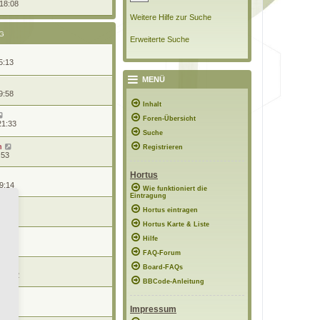
 18:08
Weitere Hilfe zur Suche
G
Erweiterte Suche
5:13
MENÜ
9:58
Inhalt
Foren-Übersicht
21:33
Suche
n
Registrieren
:53
Hortus
9:14
Wie funktioniert die
Eintragung
n
Hortus eintragen
12:16
Hortus Karte & Liste
n
Hilfe
19:47
FAQ-Forum
Board-FAQs
 22:42
BBCode-Anleitung
n
21:04
Impressum