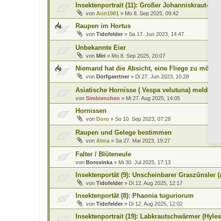
Insektenportrait (11): Großer Johanniskraut-Sp
von
Ann1981
»
Mo 8. Sep 2025, 09:42
Raupen im Hortus
von
Tidofelder
»
Sa 17. Jun 2023, 14:47
Unbekannte Eier
von
Miri
»
Mo 8. Sep 2025, 20:07
Niemand hat die Absicht, eine Fliege zu mögen
von
Dorfgaertner
»
Di 27. Jun 2023, 10:28
Asiatische Hornisse ( Vespa velutuna) melden
von
Simbienchen
»
Mi 27. Aug 2025, 14:05
Hornissen
von
Doro
»
So 10. Sep 2023, 07:28
Raupen und Gelege bestimmen
von
Alma
»
Sa 27. Mai 2023, 19:27
Falter / Blüteneule
von
Borovinka
»
Mi 30. Jul 2025, 17:13
Insektenportät (9): Unscheinbarer Graszünsler (
von
Tidofelder
»
Di 12. Aug 2025, 12:17
Insektenportät (8): Phaonia tuguriorum
von
Tidofelder
»
Di 12. Aug 2025, 12:02
Insektenportrait (19): Labkrautschwärmer (Hyles 