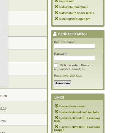
Impressum
14:20
Datenschutzrichtlinie
Datenschutz Social Media
 21:43
Nutzungsbedingungen
10:07
BENUTZER-MENÜ
Benutzername:
 18:50
Passwort:
15:28
Mich bei jedem Besuch
n
automatisch anmelden
08:15
Registriere dich jetzt!
16:09
03:28
LINKS
Hortus Insectorum
12:17
Hortus Netzwerk auf YouTube
Hortus Netzwerk DE Facebook
12:02
Seite
Hortus Netzwerk DE Facebook
Gruppe