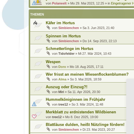
von
Polarwelt
»
Mo 29. Mai 2023, 12:25
» in
Eingetragener H
THEMEN
Käfer im Hortus
von
Simbienchen
»
Sa 3. Jun 2023, 21:40
Spinnen im Hortus
von
Simbienchen
»
Do 14. Sep 2023, 22:13
Schmetterlinge im Hortus
von
Tidofelder
»
Mi 27. Mär 2024, 10:43
Wespen
von
Doro
»
Mo 18. Aug 2025, 17:11
Wer frisst an meinen Wiesenflockenblumen?
von
Alma
»
So 3. Mai 2026, 18:59
Auszug oder Einzug?!
von
Miri
»
Sa 11. Apr 2026, 20:30
Hummelköniginnen im Frühjahr
von
tree12
»
So 3. Mär 2024, 11:48
Merkblatt zu erdnistenden Wildbienen
von
tree12
»
Mo 8. Dez 2025, 19:00
Blattläuse dulden, heißt Nützlinge fördern!
von
Simbienchen
»
Di 23. Mai 2023, 20:27