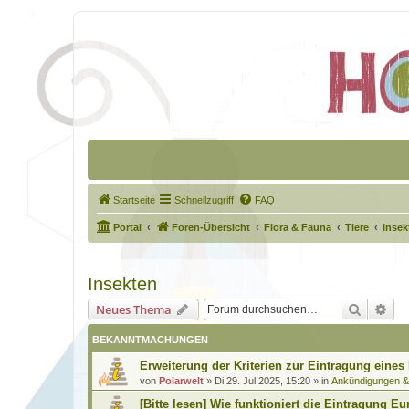
Startseite
Schnellzugriff
FAQ
Portal
Foren-Übersicht
Flora & Fauna
Tiere
Insek
Insekten
Suche
Erw
Neues Thema
BEKANNTMACHUNGEN
Erweiterung der Kriterien zur Eintragung eines
von
Polarwelt
»
Di 29. Jul 2025, 15:20
» in
Ankündigungen 
[Bitte lesen] Wie funktioniert die Eintragung Eu