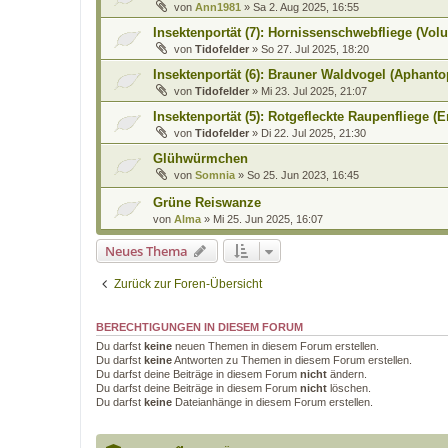
von
Ann1981
»
Sa 2. Aug 2025, 16:55
Insektenportät (7): Hornissenschwebfliege (Volu
von
Tidofelder
»
So 27. Jul 2025, 18:20
Insektenportät (6): Brauner Waldvogel (Aphant
von
Tidofelder
»
Mi 23. Jul 2025, 21:07
Insektenportät (5): Rotgefleckte Raupenfliege (E
von
Tidofelder
»
Di 22. Jul 2025, 21:30
Glühwürmchen
von
Somnia
»
So 25. Jun 2023, 16:45
Grüne Reiswanze
von
Alma
»
Mi 25. Jun 2025, 16:07
Neues Thema
Zurück zur Foren-Übersicht
BERECHTIGUNGEN IN DIESEM FORUM
Du darfst
keine
neuen Themen in diesem Forum erstellen.
Du darfst
keine
Antworten zu Themen in diesem Forum erstellen.
Du darfst deine Beiträge in diesem Forum
nicht
ändern.
Du darfst deine Beiträge in diesem Forum
nicht
löschen.
Du darfst
keine
Dateianhänge in diesem Forum erstellen.