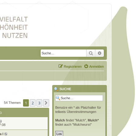
Suche
Erweiterte Suche
Registrieren
Anmelden
SUCHE
1
2
3
Nächste
54 Themen
Benutze ein * als Platzhalter für
teilweis Übereinstimmungen
G
Mulch
findet "Mulch",
Mulch*
findet auch "Mulchwurst"
7:08
 l