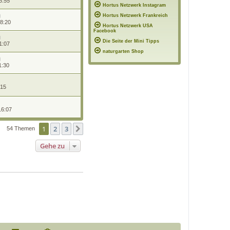
6:55
Hortus Netzwerk Instagram
Hortus Netzwerk Frankreich
18:20
Hortus Netzwerk USA
Facebook
Die Seite der Mini Tipps
1:07
naturgarten Shop
1:30
:15
16:07
1
2
3
Nächste
54 Themen
Gehe zu