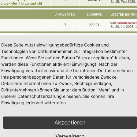
1
483481
e
So 15. Feb 2026,
t
g
e
ortus - Mein Hortus und ich!
t
r
n
u
z
w
r
B
t
e
ANTWORTEN
ZUGRIFFE
LETZTER BEITRA
t
g
e
i
o
i
r
t
L
von
Simbienche
w
r
B
A
Z
7
22321
r
r
f
e
So 20. Jul 2025, 
e
a
t
i
o
i
n
u
g
z
t
f
t
t
r
r
f
t
g
e
a
e
e
Diese Seite nutzt einwilligungsbedürftige Cookies und
r
g
t
f
w
r
B
n
Technologien von Drittunternehmen zur Integration bestimmter
e
e
e
i
o
i
Funktionen. Wenn Sie auf den Button "Alles akzeptieren" klicken,
t
n
r
werden diese Funktionen aktiviert (Einwilligung). Nach der
r
f
a
Einwilligung verarbeiten wir und die betroffenen Drittunternehmen
g
t
f
Ihre personenbezogenen Daten für verschiedene Zwecke.
e
e
Detaillierte Informationen zu Zweck, Rechtsgrundlagen,
n
Drittunternehmen können Sie unter dem Button "Mehr" und in
unserer Datenschutzerklärung einsehen. Sie können Ihre
Einwilligung jederzeit widerrufen.
Akzeptieren
Verweigern