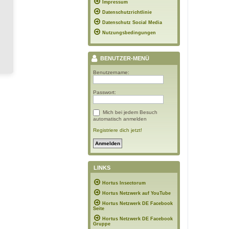
Impressum
Datenschutzrichtlinie
Datenschutz Social Media
Nutzungsbedingungen
BENUTZER-MENÜ
Benutzername:
Passwort:
Mich bei jedem Besuch
automatisch anmelden
Registriere dich jetzt!
LINKS
Hortus Insectorum
Hortus Netzwerk auf YouTube
Hortus Netzwerk DE Facebook
Seite
Hortus Netzwerk DE Facebook
Gruppe