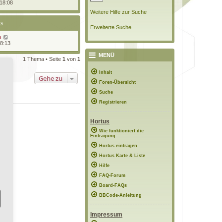
 18:08
Weitere Hilfe zur Suche
G
Erweiterte Suche
n
18:13
MENÜ
1 Thema • Seite
1
von
1
Inhalt
Gehe zu
Foren-Übersicht
Suche
Registrieren
Hortus
Wie funktioniert die
Eintragung
Hortus eintragen
Hortus Karte & Liste
Hilfe
FAQ-Forum
Board-FAQs
BBCode-Anleitung
Impressum