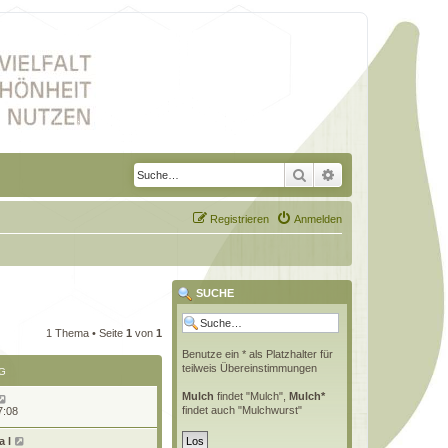
Suche
Erweiterte Suche
Registrieren
Anmelden
SUCHE
1 Thema • Seite
1
von
1
Benutze ein * als Platzhalter für
teilweis Übereinstimmungen
G
Mulch
findet "Mulch",
Mulch*
findet auch "Mulchwurst"
7:08
 l