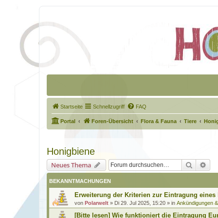
Startseite
Schnellzugriff
FAQ
Portal
Foren-Übersicht
Flora & Fauna
Tiere
Honi
Honigbiene
Suche
Erw
Neues Thema
BEKANNTMACHUNGEN
Erweiterung der Kriterien zur Eintragung eines
von
Polarwelt
»
Di 29. Jul 2025, 15:20
» in
Ankündigungen 
[Bitte lesen] Wie funktioniert die Eintragung Eu