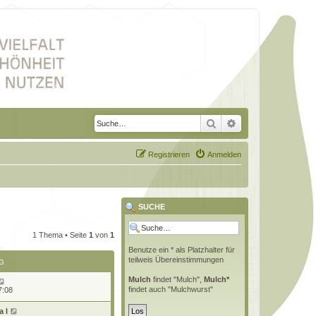
Suche
Erweiterte Suche
Registrieren
Anmelden
SUCHE
1 Thema • Seite
1
von
1
Benutze ein * als Platzhalter für
teilweis Übereinstimmungen
G
Mulch
findet "Mulch",
Mulch*
findet auch "Mulchwurst"
7:08
 l