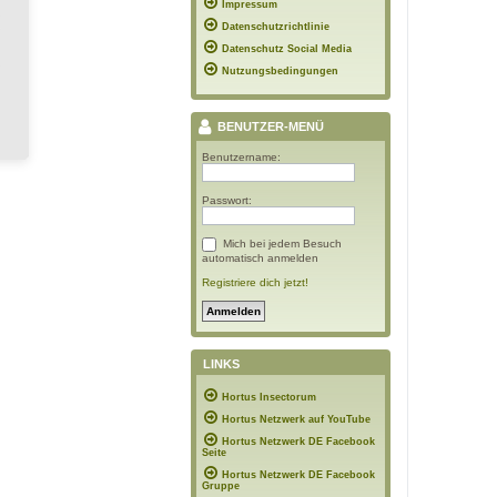
Impressum
Datenschutzrichtlinie
Datenschutz Social Media
Nutzungsbedingungen
BENUTZER-MENÜ
Benutzername:
Passwort:
Mich bei jedem Besuch
automatisch anmelden
Registriere dich jetzt!
LINKS
Hortus Insectorum
Hortus Netzwerk auf YouTube
Hortus Netzwerk DE Facebook
Seite
Hortus Netzwerk DE Facebook
Gruppe