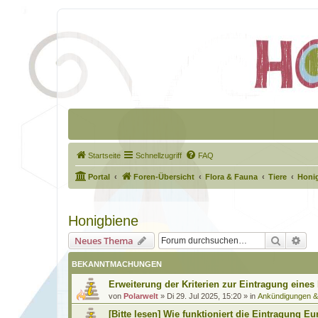
Startseite
Schnellzugriff
FAQ
Portal
Foren-Übersicht
Flora & Fauna
Tiere
Honi
Honigbiene
Suche
Erw
Neues Thema
BEKANNTMACHUNGEN
Erweiterung der Kriterien zur Eintragung eines
von
Polarwelt
»
Di 29. Jul 2025, 15:20
» in
Ankündigungen 
[Bitte lesen] Wie funktioniert die Eintragung Eu