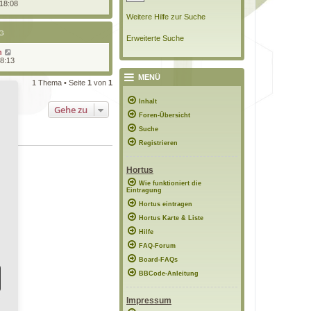
 18:08
Weitere Hilfe zur Suche
G
Erweiterte Suche
n
18:13
MENÜ
1 Thema • Seite
1
von
1
Inhalt
Gehe zu
Foren-Übersicht
Suche
Registrieren
Hortus
Wie funktioniert die
Eintragung
Hortus eintragen
Hortus Karte & Liste
Hilfe
FAQ-Forum
Board-FAQs
BBCode-Anleitung
Impressum