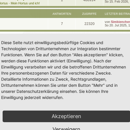
1
480914
e
So 15. Feb 2026,
t
g
e
ortus - Mein Hortus und ich!
t
r
n
u
z
w
r
B
t
e
ANTWORTEN
ZUGRIFFE
LETZTER BEITRA
t
g
e
i
o
i
r
t
L
von
Simbienche
w
r
B
A
Z
7
22320
r
r
f
e
So 20. Jul 2025, 
e
a
t
i
o
i
n
u
g
z
t
f
t
t
r
r
f
t
g
e
a
e
e
Diese Seite nutzt einwilligungsbedürftige Cookies und
r
g
t
f
w
r
B
n
Technologien von Drittunternehmen zur Integration bestimmter
e
e
e
i
o
i
Funktionen. Wenn Sie auf den Button "Alles akzeptieren" klicken,
t
n
r
werden diese Funktionen aktiviert (Einwilligung). Nach der
r
f
a
Einwilligung verarbeiten wir und die betroffenen Drittunternehmen
g
t
f
Ihre personenbezogenen Daten für verschiedene Zwecke.
e
e
Detaillierte Informationen zu Zweck, Rechtsgrundlagen,
n
Drittunternehmen können Sie unter dem Button "Mehr" und in
unserer Datenschutzerklärung einsehen. Sie können Ihre
Einwilligung jederzeit widerrufen.
Akzeptieren
Verweigern