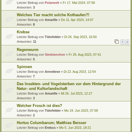
Letzter Beitrag von
Polarwelt
«
Fr 17. Mai 2024, 07:58
Antworten:
3
Welches Tier macht solche Kothaufen?!
Letzter Beitrag von
Amarille
«
Do 11. Apr 2024, 14:07
Antworten:
8
Krebse
Letzter Beitrag von
Tidofelder
«
Di 26. Sep 2023, 16:50
Antworten:
11
1
2
Regenwurm
Letzter Beitrag von
Simbienchen
«
Fr 25. Aug 2023, 07:41
Antworten:
5
Spinnen
Letzter Beitrag von
Anneliese
«
Di 22. Aug 2023, 12:54
Antworten:
7
Das Insekten- und Vogelsterben vor dem Hintergrund der
Natur- und Kulturlandschaft
Letzter Beitrag von
Amarille
«
Mi 26. Jul 2023, 12:27
Antworten:
3
Welcher Frosch ist dies?
Letzter Beitrag von
Tidofelder
«
Mo 19. Jun 2023, 07:58
Antworten:
2
Hortus Columbarum; Matthias Beisser
Letzter Beitrag von
Erebus
«
Mo 5. Jun 2023, 18:21