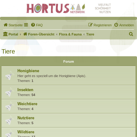
Startseite
FAQ
Registrieren
Anmelden
S
Portal
Foren-Übersicht
Flora & Fauna
Tiere
u
c
Tiere
h
Forum
e
Honigbiene
Hier geht es speziell um die Honigbiene (Apis).
Themen:
1
Insekten
Themen:
54
Weichtiere
Themen:
4
Nutztiere
Themen:
5
Wildtiere
Themen:
17