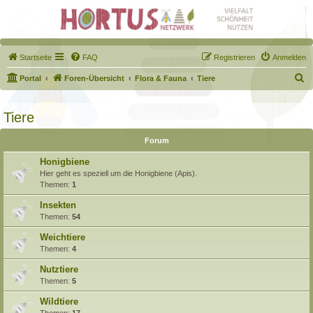
Startseite
FAQ
Registrieren
Anmelden
S
Portal
Foren-Übersicht
Flora & Fauna
Tiere
u
c
Tiere
h
Forum
e
Honigbiene
Hier geht es speziell um die Honigbiene (Apis).
Themen:
1
Insekten
Themen:
54
Weichtiere
Themen:
4
Nutztiere
Themen:
5
Wildtiere
Themen:
17