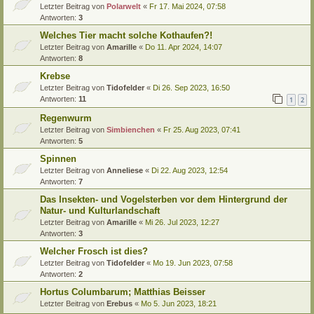
Letzter Beitrag von
Polarwelt
«
Fr 17. Mai 2024, 07:58
Antworten:
3
Welches Tier macht solche Kothaufen?!
Letzter Beitrag von
Amarille
«
Do 11. Apr 2024, 14:07
Antworten:
8
Krebse
Letzter Beitrag von
Tidofelder
«
Di 26. Sep 2023, 16:50
Antworten:
11
1
2
Regenwurm
Letzter Beitrag von
Simbienchen
«
Fr 25. Aug 2023, 07:41
Antworten:
5
Spinnen
Letzter Beitrag von
Anneliese
«
Di 22. Aug 2023, 12:54
Antworten:
7
Das Insekten- und Vogelsterben vor dem Hintergrund der
Natur- und Kulturlandschaft
Letzter Beitrag von
Amarille
«
Mi 26. Jul 2023, 12:27
Antworten:
3
Welcher Frosch ist dies?
Letzter Beitrag von
Tidofelder
«
Mo 19. Jun 2023, 07:58
Antworten:
2
Hortus Columbarum; Matthias Beisser
Letzter Beitrag von
Erebus
«
Mo 5. Jun 2023, 18:21