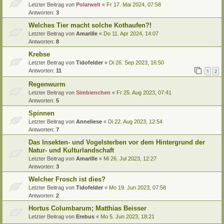
Letzter Beitrag von
Polarwelt
«
Fr 17. Mai 2024, 07:58
Antworten:
3
Welches Tier macht solche Kothaufen?!
Letzter Beitrag von
Amarille
«
Do 11. Apr 2024, 14:07
Antworten:
8
Krebse
Letzter Beitrag von
Tidofelder
«
Di 26. Sep 2023, 16:50
Antworten:
11
1
2
Regenwurm
Letzter Beitrag von
Simbienchen
«
Fr 25. Aug 2023, 07:41
Antworten:
5
Spinnen
Letzter Beitrag von
Anneliese
«
Di 22. Aug 2023, 12:54
Antworten:
7
Das Insekten- und Vogelsterben vor dem Hintergrund der
Natur- und Kulturlandschaft
Letzter Beitrag von
Amarille
«
Mi 26. Jul 2023, 12:27
Antworten:
3
Welcher Frosch ist dies?
Letzter Beitrag von
Tidofelder
«
Mo 19. Jun 2023, 07:58
Antworten:
2
Hortus Columbarum; Matthias Beisser
Letzter Beitrag von
Erebus
«
Mo 5. Jun 2023, 18:21