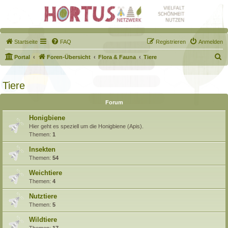
Startseite
FAQ
Registrieren
Anmelden
S
Portal
Foren-Übersicht
Flora & Fauna
Tiere
u
c
Tiere
h
Forum
e
Honigbiene
Hier geht es speziell um die Honigbiene (Apis).
Themen:
1
Insekten
Themen:
54
Weichtiere
Themen:
4
Nutztiere
Themen:
5
Wildtiere
Themen:
17