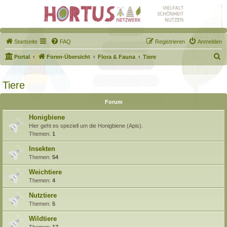
Startseite
FAQ
Registrieren
Anmelden
S
Portal
Foren-Übersicht
Flora & Fauna
Tiere
u
c
Tiere
h
Forum
e
Honigbiene
Hier geht es speziell um die Honigbiene (Apis).
Themen:
1
Insekten
Themen:
54
Weichtiere
Themen:
4
Nutztiere
Themen:
5
Wildtiere
Themen:
17