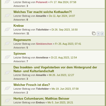
Letzter Beitrag von
Polarwelt
«
Fr 17. Mai 2024, 07:58
Antworten:
3
Welches Tier macht solche Kothaufen?!
Letzter Beitrag von
Amarille
«
Do 11. Apr 2024, 14:07
Antworten:
8
Krebse
Letzter Beitrag von
Tidofelder
«
Di 26. Sep 2023, 16:50
Antworten:
11
1
2
Regenwurm
Letzter Beitrag von
Simbienchen
«
Fr 25. Aug 2023, 07:41
Antworten:
5
Spinnen
Letzter Beitrag von
Anneliese
«
Di 22. Aug 2023, 12:54
Antworten:
7
Das Insekten- und Vogelsterben vor dem Hintergrund der
Natur- und Kulturlandschaft
Letzter Beitrag von
Amarille
«
Mi 26. Jul 2023, 12:27
Antworten:
3
Welcher Frosch ist dies?
Letzter Beitrag von
Tidofelder
«
Mo 19. Jun 2023, 07:58
Antworten:
2
Hortus Columbarum; Matthias Beisser
Letzter Beitrag von
Erebus
«
Mo 5. Jun 2023, 18:21