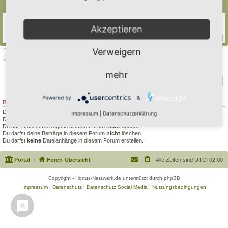
Themen
Suche rankende & dornige/stachelige Pflanze
Akzeptieren
Letzter Beitrag von
GrizzlyimGarten
«
Mi 9. Aug 2023, 21:58
Antworten:
34
1
2
3
4
Verweigern
Neues Thema
1 Thema • Seite
1
von
1
mehr
Gehe zu
Powered by
&
BERECHTIGUNGEN IN DIESEM FORUM
Du darfst
keine
neuen Themen in diesem Forum erstellen.
Impressum
|
Datenschutzerklärung
Du darfst
keine
Antworten zu Themen in diesem Forum erstellen.
Du darfst deine Beiträge in diesem Forum
nicht
ändern.
Du darfst deine Beiträge in diesem Forum
nicht
löschen.
Du darfst
keine
Dateianhänge in diesem Forum erstellen.
Portal
Foren-Übersicht
Alle Zeiten sind
UTC+02:00
Copyright - Hortus-Netzwerk.de unterstützt durch phpBB
Impressum
|
Datenschutz
|
Datenschutz Social Media
|
Nutzungsbedingungen