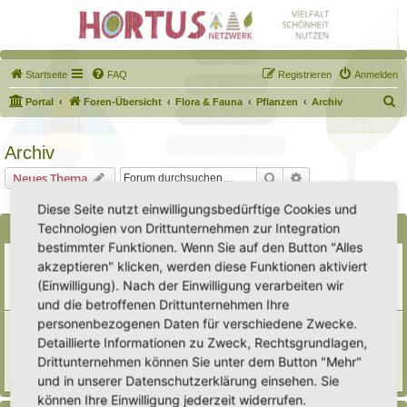
Startseite
FAQ
Registrieren
Anmelden
S
Portal
Foren-Übersicht
Flora & Fauna
Pflanzen
Archiv
u
c
Archiv
h
Suche
Erweiterte Suche
Neues Thema
e
1 Thema • Seite
1
von
1
Diese Seite nutzt einwilligungsbedürftige Cookies und
Technologien von Drittunternehmen zur Integration
Bekanntmachungen
bestimmter Funktionen. Wenn Sie auf den Button "Alles
Erweiterung der Kriterien zur Eintragung eines Hortus
akzeptieren" klicken, werden diese Funktionen aktiviert
Letzter Beitrag von
Heike Ehrle
«
Di 29. Jul 2025, 17:08
(Einwilligung). Nach der Einwilligung verarbeiten wir
Verfasst in
Ankündigungen & Fragen zum Forum
Antworten:
3
und die betroffenen Drittunternehmen Ihre
personenbezogenen Daten für verschiedene Zwecke.
[Bitte lesen] Wie funktioniert die Eintragung Eurer
Gartenprojekte
Detaillierte Informationen zu Zweck, Rechtsgrundlagen,
Letzter Beitrag von
Hortus anima l
«
So 15. Feb 2026, 18:08
Drittunternehmen können Sie unter dem Button "Mehr"
Verfasst in
Eingetragener Hortus - Mein Hortus und ich!
und in unserer Datenschutzerklärung einsehen. Sie
Antworten:
1
können Ihre Einwilligung jederzeit widerrufen.