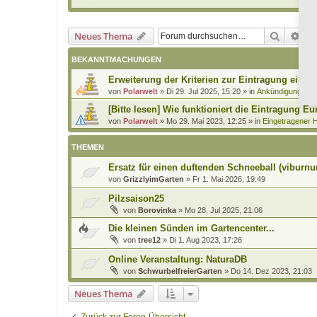
Suche
Erw
Neues Thema
BEKANNTMACHUNGEN
Erweiterung der Kriterien zur Eintragung eines
von
Polarwelt
»
Di 29. Jul 2025, 15:20
» in
Ankündigungen 
[Bitte lesen] Wie funktioniert die Eintragung Eu
von
Polarwelt
»
Mo 29. Mai 2023, 12:25
» in
Eingetragener H
THEMEN
Ersatz für einen duftenden Schneeball (viburnum
von
GrizzlyimGarten
»
Fr 1. Mai 2026, 19:49
Pilzsaison25
von
Borovinka
»
Mo 28. Jul 2025, 21:06
Die kleinen Sünden im Gartencenter...
von
tree12
»
Di 1. Aug 2023, 17:26
Online Veranstaltung: NaturaDB
von
SchwurbelfreierGarten
»
Do 14. Dez 2023, 21:03
Neues Thema