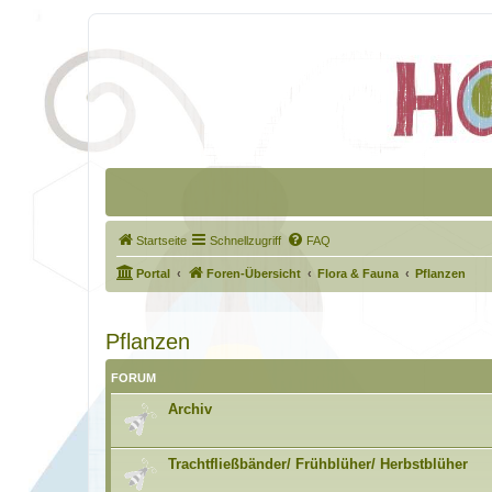
Startseite
Schnellzugriff
FAQ
Portal
Foren-Übersicht
Flora & Fauna
Pflanzen
Pflanzen
FORUM
Archiv
Trachtfließbänder/ Frühblüher/ Herbstblüher