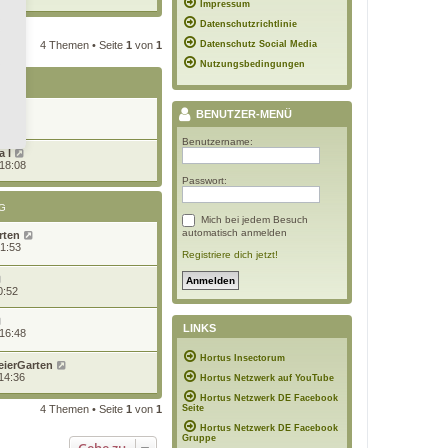
Impressum
Datenschutzrichtlinie
4 Themen • Seite
1
von
1
Datenschutz Social Media
Nutzungsbedingungen
G
BENUTZER-MENÜ
7:08
Benutzername:
 l
 18:08
Passwort:
G
Mich bei jedem Besuch
automatisch anmelden
rten
21:53
Registriere dich jetzt!
0:52
LINKS
 16:48
Hortus Insectorum
eierGarten
14:36
Hortus Netzwerk auf YouTube
Hortus Netzwerk DE Facebook
4 Themen • Seite
1
von
1
Seite
Hortus Netzwerk DE Facebook
Gruppe