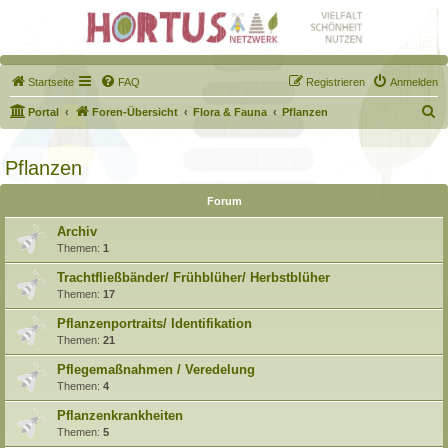
Startseite
FAQ
Registrieren
Anmelden
S
Portal
Foren-Übersicht
Flora & Fauna
Pflanzen
u
c
Pflanzen
h
Forum
e
Archiv
Themen:
1
Trachtfließbänder/ Frühblüher/ Herbstblüher
Themen:
17
Pflanzenportraits/ Identifikation
Themen:
21
Pflegemaßnahmen / Veredelung
Themen:
4
Pflanzenkrankheiten
Themen:
5