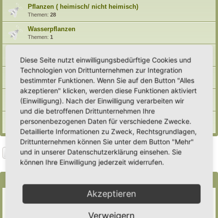
Pflanzen ( heimisch/ nicht heimisch)
Themen:
28
Wasserpflanzen
Themen:
1
Bäume/ Hecken/ Sträucher
Diese Seite nutzt einwilligungsbedürftige Cookies und
Themen:
13
Technologien von Drittunternehmen zur Integration
Saatgut/ Anzucht/ Aussaat
bestimmter Funktionen. Wenn Sie auf den Button "Alles
Themen:
14
akzeptieren" klicken, werden diese Funktionen aktiviert
Pflanzen und ihre Standorte
(Einwilligung). Nach der Einwilligung verarbeiten wir
Themen:
13
und die betroffenen Drittunternehmen Ihre
Pflanzen für Tiere ( Futter- und Nahrungspflanzen)
personenbezogenen Daten für verschiedene Zwecke.
Themen:
7
Detaillierte Informationen zu Zweck, Rechtsgrundlagen,
Drittunternehmen können Sie unter dem Button "Mehr"
und in unserer Datenschutzerklärung einsehen. Sie
Suche
Erweiterte Suche
Neues Thema
können Ihre Einwilligung jederzeit widerrufen.
4 Themen • Seite
1
von
1
Bekanntmachungen
Akzeptieren
Erweiterung der Kriterien zur Eintragung eines Hortus
Letzter Beitrag von
Heike Ehrle
«
Di 29. Jul 2025, 17:08
Verfasst in
Ankündigungen & Fragen zum Forum
Verweigern