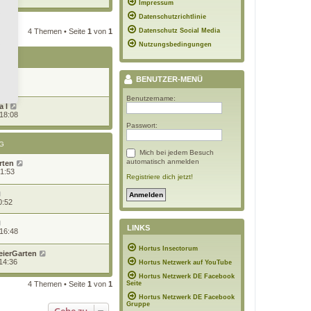
Impressum
Datenschutzrichtlinie
4 Themen • Seite
1
von
1
Datenschutz Social Media
Nutzungsbedingungen
G
BENUTZER-MENÜ
7:08
Benutzername:
 l
 18:08
Passwort:
G
Mich bei jedem Besuch
automatisch anmelden
rten
21:53
Registriere dich jetzt!
0:52
LINKS
 16:48
Hortus Insectorum
eierGarten
14:36
Hortus Netzwerk auf YouTube
Hortus Netzwerk DE Facebook
4 Themen • Seite
1
von
1
Seite
Hortus Netzwerk DE Facebook
Gruppe