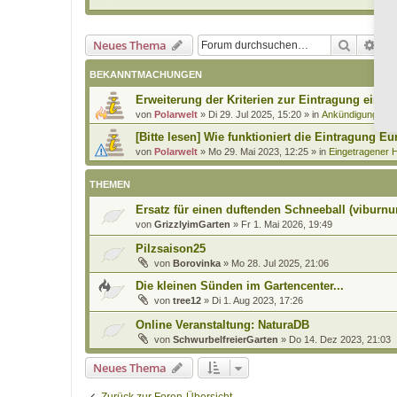
Suche
Erw
Neues Thema
BEKANNTMACHUNGEN
Erweiterung der Kriterien zur Eintragung eines
von
Polarwelt
»
Di 29. Jul 2025, 15:20
» in
Ankündigungen 
[Bitte lesen] Wie funktioniert die Eintragung Eu
von
Polarwelt
»
Mo 29. Mai 2023, 12:25
» in
Eingetragener H
THEMEN
Ersatz für einen duftenden Schneeball (viburnum
von
GrizzlyimGarten
»
Fr 1. Mai 2026, 19:49
Pilzsaison25
von
Borovinka
»
Mo 28. Jul 2025, 21:06
Die kleinen Sünden im Gartencenter...
von
tree12
»
Di 1. Aug 2023, 17:26
Online Veranstaltung: NaturaDB
von
SchwurbelfreierGarten
»
Do 14. Dez 2023, 21:03
Neues Thema