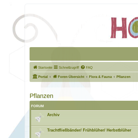
Startseite
Schnellzugriff
FAQ
Portal
Foren-Übersicht
Flora & Fauna
Pflanzen
Pflanzen
FORUM
Archiv
Trachtfließbänder/ Frühblüher/ Herbstblüher