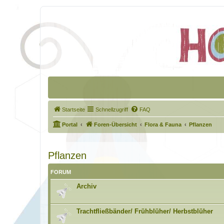
Startseite
Schnellzugriff
FAQ
Portal
Foren-Übersicht
Flora & Fauna
Pflanzen
Pflanzen
FORUM
Archiv
Trachtfließbänder/ Frühblüher/ Herbstblüher