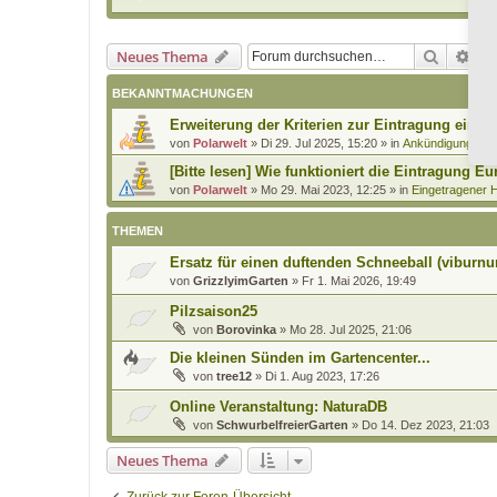
Suche
Erw
Neues Thema
BEKANNTMACHUNGEN
Erweiterung der Kriterien zur Eintragung eines
von
Polarwelt
»
Di 29. Jul 2025, 15:20
» in
Ankündigungen 
[Bitte lesen] Wie funktioniert die Eintragung Eu
von
Polarwelt
»
Mo 29. Mai 2023, 12:25
» in
Eingetragener H
THEMEN
Ersatz für einen duftenden Schneeball (viburnum
von
GrizzlyimGarten
»
Fr 1. Mai 2026, 19:49
Pilzsaison25
von
Borovinka
»
Mo 28. Jul 2025, 21:06
Die kleinen Sünden im Gartencenter...
von
tree12
»
Di 1. Aug 2023, 17:26
Online Veranstaltung: NaturaDB
von
SchwurbelfreierGarten
»
Do 14. Dez 2023, 21:03
Neues Thema