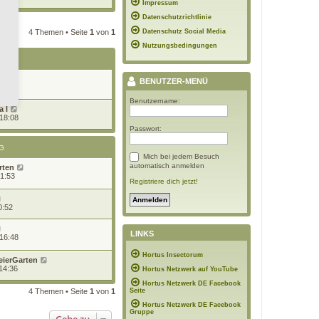
Impressum
Datenschutzrichtlinie
4 Themen • Seite
1
von
1
Datenschutz Social Media
Nutzungsbedingungen
G
BENUTZER-MENÜ
7:08
Benutzername:
 l
 18:08
Passwort:
G
Mich bei jedem Besuch
automatisch anmelden
rten
21:53
Registriere dich jetzt!
0:52
LINKS
 16:48
Hortus Insectorum
eierGarten
14:36
Hortus Netzwerk auf YouTube
Hortus Netzwerk DE Facebook
4 Themen • Seite
1
von
1
Seite
Hortus Netzwerk DE Facebook
Gruppe