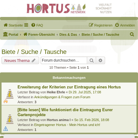
Startseite
FAQ
Registrieren
Anmelden
S
Portal
Foren-Übersicht
Dies & Das
Biete / Suche / Tausche
u
c
Biete / Suche / Tausche
h
Suche
Erweiterte Suche
Neues Thema
e
10 Themen • Seite
1
von
1
Bekanntmachungen
Erweiterung der Kriterien zur Eintragung eines Hortus
Letzter Beitrag von
Heike Ehrle
«
Di 29. Jul 2025, 17:08
Verfasst in
Ankündigungen & Fragen zum Forum
Antworten:
3
[Bitte lesen] Wie funktioniert die Eintragung Eurer
Gartenprojekte
Letzter Beitrag von
Hortus anima l
«
So 15. Feb 2026, 18:08
Verfasst in
Eingetragener Hortus - Mein Hortus und ich!
Antworten:
1