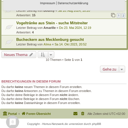
Impressum
|
Datenschutzerklärung
Teilen & Tauschen
Letzter Beitrag von
Bounty
«
Sa 10. Aug 2024, 18:20
Antworten:
15
1
2
Vogeltränke aus Stein - suche Mitstreiter
Letzter Beitrag von
Amarille
«
Do 23. Mai 2024, 12:19
Antworten:
4
Bucheckern aus Mecklenburg gesucht
Letzter Beitrag von
Alma
«
Sa 14. Okt 2023, 20:52
Neues Thema
10 Themen • Seite
1
von
1
Gehe zu
BERECHTIGUNGEN IN DIESEM FORUM
Du darfst
keine
neuen Themen in diesem Forum erstellen.
Du darfst
keine
Antworten zu Themen in diesem Forum erstellen.
Du darfst deine Beiträge in diesem Forum
nicht
ändern.
Du darfst deine Beiträge in diesem Forum
nicht
löschen.
Du darfst
keine
Dateianhänge in diesem Forum erstellen.
Portal
Foren-Übersicht
Alle Zeiten sind
UTC+02:00
Copyright - Hortus-Netzwerk.de unterstützt durch phpBB