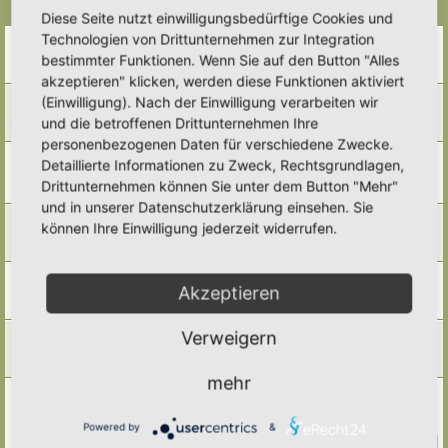
Themen
Diese Seite nutzt einwilligungsbedürftige Cookies und
Technologien von Drittunternehmen zur Integration
Garten mieten / kaufen + Mitmach-Projekte
Letzter Beitrag von
Ann1981
«
Fr 20. Feb 2026, 10:05
bestimmter Funktionen. Wenn Sie auf den Button "Alles
Antworten:
6
akzeptieren" klicken, werden diese Funktionen aktiviert
Himbeerstecklinge
(Einwilligung). Nach der Einwilligung verarbeiten wir
Letzter Beitrag von
GrizzlyimGarten
«
Fr 6. Feb 2026, 21:40
und die betroffenen Drittunternehmen Ihre
Antworten:
1
personenbezogenen Daten für verschiedene Zwecke.
Zuviel Kompost- zuviel Humus? Humus- Kompost-
Detaillierte Informationen zu Zweck, Rechtsgrundlagen,
Tauschthread
Drittunternehmen können Sie unter dem Button "Mehr"
Letzter Beitrag von
Simbienchen
«
Mo 8. Dez 2025, 19:06
und in unserer Datenschutzerklärung einsehen. Sie
Biete Walnuss
können Ihre Einwilligung jederzeit widerrufen.
Letzter Beitrag von
Ann1981
«
Mo 17. Nov 2025, 20:26
Antworten:
2
Weiße Waldhyazinthe
Akzeptieren
Letzter Beitrag von
Ann1981
«
Mi 6. Aug 2025, 14:10
Antworten:
3
Süßkirschzweige zum Okulieren gesucht
Verweigern
Letzter Beitrag von
Ann1981
«
Do 3. Jul 2025, 08:25
Antworten:
1
mehr
Suche eine kleinbleibende Weide, die maximal 3 Meter hoch
wird und Magerstandorte mit klarkommt
Letzter Beitrag von
Vollblut-Hortusianer
«
Fr 23. Mai 2025, 20:29
Powered by
&
Antworten:
17
1
2