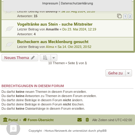
Impressum
|
Datenschutzerklärung
Teilen & Tauschen
Letzter Beitrag von
Bounty
«
Sa 10. Aug 2024, 18:20
Antworten:
15
1
2
Vogeltränke aus Stein - suche Mitstreiter
Letzter Beitrag von
Amarille
«
Do 23. Mai 2024, 12:19
Antworten:
4
Bucheckern aus Mecklenburg gesucht
Letzter Beitrag von
Alma
«
Sa 14. Okt 2023, 20:52
Neues Thema
10 Themen • Seite
1
von
1
Gehe zu
BERECHTIGUNGEN IN DIESEM FORUM
Du darfst
keine
neuen Themen in diesem Forum erstellen.
Du darfst
keine
Antworten zu Themen in diesem Forum erstellen.
Du darfst deine Beiträge in diesem Forum
nicht
ändern.
Du darfst deine Beiträge in diesem Forum
nicht
löschen.
Du darfst
keine
Dateianhänge in diesem Forum erstellen.
Portal
Foren-Übersicht
Alle Zeiten sind
UTC+02:00
Copyright - Hortus-Netzwerk.de unterstützt durch phpBB