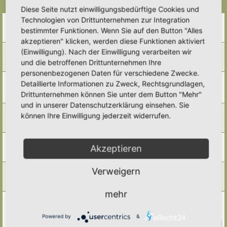
Themen
Diese Seite nutzt einwilligungsbedürftige Cookies und
Technologien von Drittunternehmen zur Integration
Garten mieten / kaufen + Mitmach-Projekte
Letzter Beitrag von
Ann1981
«
Fr 20. Feb 2026, 10:05
bestimmter Funktionen. Wenn Sie auf den Button "Alles
Antworten:
6
akzeptieren" klicken, werden diese Funktionen aktiviert
Himbeerstecklinge
(Einwilligung). Nach der Einwilligung verarbeiten wir
Letzter Beitrag von
GrizzlyimGarten
«
Fr 6. Feb 2026, 21:40
und die betroffenen Drittunternehmen Ihre
Antworten:
1
personenbezogenen Daten für verschiedene Zwecke.
Zuviel Kompost- zuviel Humus? Humus- Kompost-
Detaillierte Informationen zu Zweck, Rechtsgrundlagen,
Tauschthread
Drittunternehmen können Sie unter dem Button "Mehr"
Letzter Beitrag von
Simbienchen
«
Mo 8. Dez 2025, 19:06
und in unserer Datenschutzerklärung einsehen. Sie
Biete Walnuss
können Ihre Einwilligung jederzeit widerrufen.
Letzter Beitrag von
Ann1981
«
Mo 17. Nov 2025, 20:26
Antworten:
2
Weiße Waldhyazinthe
Akzeptieren
Letzter Beitrag von
Ann1981
«
Mi 6. Aug 2025, 14:10
Antworten:
3
Süßkirschzweige zum Okulieren gesucht
Verweigern
Letzter Beitrag von
Ann1981
«
Do 3. Jul 2025, 08:25
Antworten:
1
mehr
Suche eine kleinbleibende Weide, die maximal 3 Meter hoch
wird und Magerstandorte mit klarkommt
Letzter Beitrag von
Vollblut-Hortusianer
«
Fr 23. Mai 2025, 20:29
Powered by
&
Antworten:
17
1
2