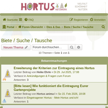
Startseite
FAQ
Registrieren
Anmelden
S
Portal
Foren-Übersicht
Dies & Das
Biete / Suche / Tausche
u
c
Biete / Suche / Tausche
h
Suche
Erweiterte Suche
Neues Thema
e
10 Themen • Seite
1
von
1
Bekanntmachungen
Erweiterung der Kriterien zur Eintragung eines Hortus
Letzter Beitrag von
Heike Ehrle
«
Di 29. Jul 2025, 17:08
Verfasst in
Ankündigungen & Fragen zum Forum
Antworten:
3
[Bitte lesen] Wie funktioniert die Eintragung Eurer
Gartenprojekte
Letzter Beitrag von
Hortus anima l
«
So 15. Feb 2026, 18:08
Verfasst in
Eingetragener Hortus - Mein Hortus und ich!
Antworten:
1