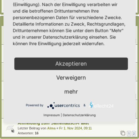
(Einwilligung). Nach der Einwilligung verarbeiten wir
Verfasst in
Eingetragener Hortus - Mein Hortus und ich!
Antworten:
1
und die betroffenen Drittunternehmen Ihre
personenbezogenen Daten für verschiedene Zwecke.
Themen
Detaillierte Informationen zu Zweck, Rechtsgrundlagen,
Drittunternehmen können Sie unter dem Button "Mehr"
STP Ticker 2025
Letzter Beitrag von
Christiane
«
Mo 19. Jan 2026, 11:39
und in unserer Datenschutzerklärung einsehen. Sie
Antworten:
16
1
2
können Ihre Einwilligung jederzeit widerrufen.
Samentauschpaket 2025 / Teilnahme und Anmeldung
Letzter Beitrag von
Simbienchen
«
Di 28. Okt 2025, 22:14
Antworten:
7
Akzeptieren
Samenwünsche und Tausch-Angebote
Letzter Beitrag von
Ann1981
«
So 28. Sep 2025, 12:02
Verweigern
Antworten:
21
1
2
3
STP-Ticker 2024
mehr
Letzter Beitrag von
Amarille
«
Mo 23. Dez 2024, 12:36
Antworten:
24
1
2
3
Samentauschpaket Herbst/Winter 2024
Powered by
&
Letzter Beitrag von
Amarille
«
Mi 4. Dez 2024, 08:16
Antworten:
23
Impressum
|
Datenschutzerklärung
1
2
3
Anmeldung zum Samentausch-Paket
Letzter Beitrag von
Alma
«
Fr 1. Nov 2024, 09:11
Antworten:
16
1
2