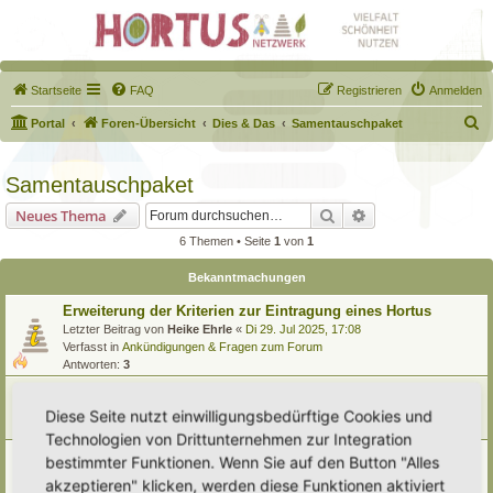
Startseite
FAQ
Registrieren
Anmelden
S
Portal
Foren-Übersicht
Dies & Das
Samentauschpaket
u
c
Samentauschpaket
h
Suche
Erweiterte Suche
Neues Thema
e
6 Themen • Seite
1
von
1
Bekanntmachungen
Erweiterung der Kriterien zur Eintragung eines Hortus
Letzter Beitrag von
Heike Ehrle
«
Di 29. Jul 2025, 17:08
Verfasst in
Ankündigungen & Fragen zum Forum
Antworten:
3
Tauschpaket- Regelwerk
Letzter Beitrag von
Simbienchen
«
So 31. Dez 2023, 09:53
Diese Seite nutzt einwilligungsbedürftige Cookies und
Antworten:
1
Technologien von Drittunternehmen zur Integration
[Bitte lesen] Wie funktioniert die Eintragung Eurer
bestimmter Funktionen. Wenn Sie auf den Button "Alles
Gartenprojekte
akzeptieren" klicken, werden diese Funktionen aktiviert
Letzter Beitrag von
Hortus anima l
«
So 15. Feb 2026, 18:08