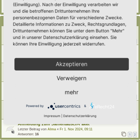
(Einwilligung). Nach der Einwilligung verarbeiten wir
Verfasst in
Eingetragener Hortus - Mein Hortus und ich!
Antworten:
1
und die betroffenen Drittunternehmen Ihre
personenbezogenen Daten für verschiedene Zwecke.
Themen
Detaillierte Informationen zu Zweck, Rechtsgrundlagen,
Drittunternehmen können Sie unter dem Button "Mehr"
STP Ticker 2025
Letzter Beitrag von
Christiane
«
Mo 19. Jan 2026, 11:39
und in unserer Datenschutzerklärung einsehen. Sie
Antworten:
16
1
2
können Ihre Einwilligung jederzeit widerrufen.
Samentauschpaket 2025 / Teilnahme und Anmeldung
Letzter Beitrag von
Simbienchen
«
Di 28. Okt 2025, 22:14
Antworten:
7
Akzeptieren
Samenwünsche und Tausch-Angebote
Letzter Beitrag von
Ann1981
«
So 28. Sep 2025, 12:02
Verweigern
Antworten:
21
1
2
3
STP-Ticker 2024
mehr
Letzter Beitrag von
Amarille
«
Mo 23. Dez 2024, 12:36
Antworten:
24
1
2
3
Samentauschpaket Herbst/Winter 2024
Powered by
&
Letzter Beitrag von
Amarille
«
Mi 4. Dez 2024, 08:16
Antworten:
23
Impressum
|
Datenschutzerklärung
1
2
3
Anmeldung zum Samentausch-Paket
Letzter Beitrag von
Alma
«
Fr 1. Nov 2024, 09:11
Antworten:
16
1
2