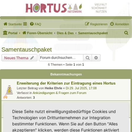
Startseite
FAQ
Registrieren
Anmelden
S
Portal
Foren-Übersicht
Dies & Das
Samentauschpaket
u
c
Samentauschpaket
h
Suche
Erweiterte Suche
Neues Thema
e
6 Themen • Seite
1
von
1
Bekanntmachungen
Erweiterung der Kriterien zur Eintragung eines Hortus
Letzter Beitrag von
Heike Ehrle
«
Di 29. Jul 2025, 17:08
Verfasst in
Ankündigungen & Fragen zum Forum
Antworten:
3
Tauschpaket- Regelwerk
Letzter Beitrag von
Simbienchen
«
So 31. Dez 2023, 09:53
Diese Seite nutzt einwilligungsbedürftige Cookies und
Antworten:
1
Technologien von Drittunternehmen zur Integration
[Bitte lesen] Wie funktioniert die Eintragung Eurer
bestimmter Funktionen. Wenn Sie auf den Button "Alles
Gartenprojekte
akzeptieren" klicken, werden diese Funktionen aktiviert
Letzter Beitrag von
Hortus anima l
«
So 15. Feb 2026, 18:08