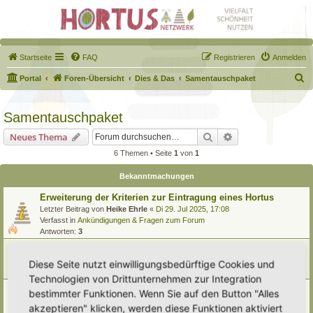
Startseite
FAQ
Registrieren
Anmelden
S
Portal
Foren-Übersicht
Dies & Das
Samentauschpaket
u
c
Samentauschpaket
h
Suche
Erweiterte Suche
Neues Thema
e
6 Themen • Seite
1
von
1
Bekanntmachungen
Erweiterung der Kriterien zur Eintragung eines Hortus
Letzter Beitrag von
Heike Ehrle
«
Di 29. Jul 2025, 17:08
Verfasst in
Ankündigungen & Fragen zum Forum
Antworten:
3
Tauschpaket- Regelwerk
Letzter Beitrag von
Simbienchen
«
So 31. Dez 2023, 09:53
Diese Seite nutzt einwilligungsbedürftige Cookies und
Antworten:
1
Technologien von Drittunternehmen zur Integration
[Bitte lesen] Wie funktioniert die Eintragung Eurer
bestimmter Funktionen. Wenn Sie auf den Button "Alles
Gartenprojekte
akzeptieren" klicken, werden diese Funktionen aktiviert
Letzter Beitrag von
Hortus anima l
«
So 15. Feb 2026, 18:08