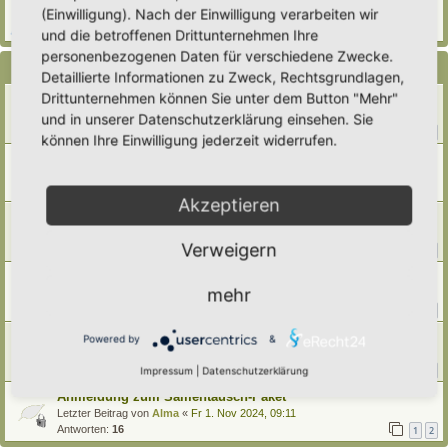
(Einwilligung). Nach der Einwilligung verarbeiten wir
Verfasst in
Eingetragener Hortus - Mein Hortus und ich!
Antworten:
1
und die betroffenen Drittunternehmen Ihre
personenbezogenen Daten für verschiedene Zwecke.
Themen
Detaillierte Informationen zu Zweck, Rechtsgrundlagen,
Drittunternehmen können Sie unter dem Button "Mehr"
STP Ticker 2025
Letzter Beitrag von
Christiane
«
Mo 19. Jan 2026, 11:39
und in unserer Datenschutzerklärung einsehen. Sie
Antworten:
16
1
2
können Ihre Einwilligung jederzeit widerrufen.
Samentauschpaket 2025 / Teilnahme und Anmeldung
Letzter Beitrag von
Simbienchen
«
Di 28. Okt 2025, 22:14
Antworten:
7
Akzeptieren
Samenwünsche und Tausch-Angebote
Letzter Beitrag von
Ann1981
«
So 28. Sep 2025, 12:02
Verweigern
Antworten:
21
1
2
3
STP-Ticker 2024
mehr
Letzter Beitrag von
Amarille
«
Mo 23. Dez 2024, 12:36
Antworten:
24
1
2
3
Samentauschpaket Herbst/Winter 2024
Powered by
&
Letzter Beitrag von
Amarille
«
Mi 4. Dez 2024, 08:16
Antworten:
23
Impressum
|
Datenschutzerklärung
1
2
3
Anmeldung zum Samentausch-Paket
Letzter Beitrag von
Alma
«
Fr 1. Nov 2024, 09:11
Antworten:
16
1
2