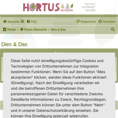
Startseite
FAQ
Registrieren
Anmelden
S
Portal
Foren-Übersicht
Dies & Das
u
c
Dies & Das
h
Forum
e
Diese Seite nutzt einwilligungsbedürftige Cookies und
Samentauschpaket
Themen:
7
Technologien von Drittunternehmen zur Integration
bestimmter Funktionen. Wenn Sie auf den Button "Alles
Biete / Suche / Tausche
akzeptieren" klicken, werden diese Funktionen aktiviert
Themen:
10
(Einwilligung). Nach der Einwilligung verarbeiten wir
und die betroffenen Drittunternehmen Ihre
Gehe zu
personenbezogenen Daten für verschiedene Zwecke.
Detaillierte Informationen zu Zweck, Rechtsgrundlagen,
Drittunternehmen können Sie unter dem Button "Mehr"
Portal
Foren-Übersicht
Alle Zeiten sind
UTC+02:00
und in unserer Datenschutzerklärung einsehen. Sie
Copyright - Hortus-Netzwerk.de unterstützt durch phpBB
können Ihre Einwilligung jederzeit widerrufen.