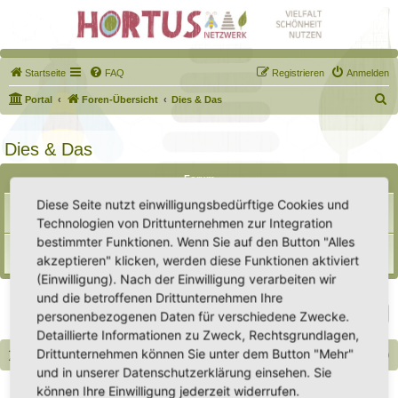
Startseite
FAQ
Registrieren
Anmelden
S
Portal
Foren-Übersicht
Dies & Das
u
c
Dies & Das
h
Forum
e
Diese Seite nutzt einwilligungsbedürftige Cookies und
Samentauschpaket
Themen:
7
Technologien von Drittunternehmen zur Integration
bestimmter Funktionen. Wenn Sie auf den Button "Alles
Biete / Suche / Tausche
akzeptieren" klicken, werden diese Funktionen aktiviert
Themen:
10
(Einwilligung). Nach der Einwilligung verarbeiten wir
und die betroffenen Drittunternehmen Ihre
Gehe zu
personenbezogenen Daten für verschiedene Zwecke.
Detaillierte Informationen zu Zweck, Rechtsgrundlagen,
Drittunternehmen können Sie unter dem Button "Mehr"
Portal
Foren-Übersicht
Alle Zeiten sind
UTC+02:00
und in unserer Datenschutzerklärung einsehen. Sie
Copyright - Hortus-Netzwerk.de unterstützt durch phpBB
können Ihre Einwilligung jederzeit widerrufen.