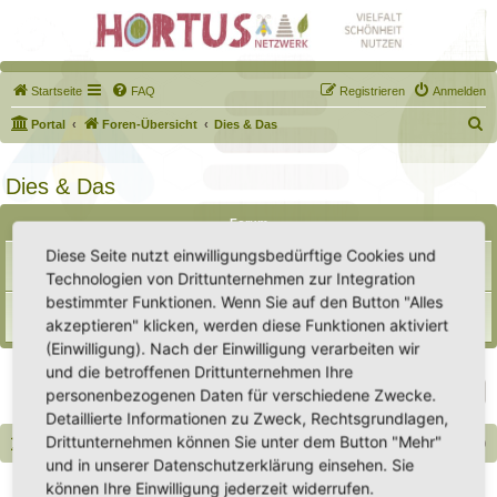
Startseite
FAQ
Registrieren
Anmelden
S
Portal
Foren-Übersicht
Dies & Das
u
c
Dies & Das
h
Forum
e
Diese Seite nutzt einwilligungsbedürftige Cookies und
Samentauschpaket
Themen:
7
Technologien von Drittunternehmen zur Integration
bestimmter Funktionen. Wenn Sie auf den Button "Alles
Biete / Suche / Tausche
akzeptieren" klicken, werden diese Funktionen aktiviert
Themen:
10
(Einwilligung). Nach der Einwilligung verarbeiten wir
und die betroffenen Drittunternehmen Ihre
Gehe zu
personenbezogenen Daten für verschiedene Zwecke.
Detaillierte Informationen zu Zweck, Rechtsgrundlagen,
Drittunternehmen können Sie unter dem Button "Mehr"
Portal
Foren-Übersicht
Alle Zeiten sind
UTC+02:00
und in unserer Datenschutzerklärung einsehen. Sie
Copyright - Hortus-Netzwerk.de unterstützt durch phpBB
können Ihre Einwilligung jederzeit widerrufen.