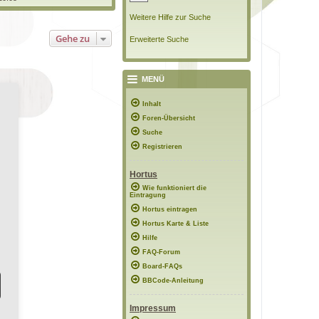
e
u
r
e
Weitere Hilfe zur Suche
B
s
e
Gehe zu
i
Erweiterte Suche
e
t
r
B
a
e
g
MENÜ
a
Inhalt
g
Foren-Übersicht
Suche
Registrieren
Hortus
Wie funktioniert die
Eintragung
Hortus eintragen
Hortus Karte & Liste
Hilfe
FAQ-Forum
Board-FAQs
BBCode-Anleitung
Impressum