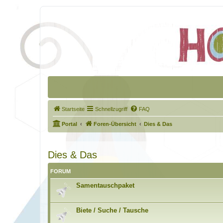
Startseite
Schnellzugriff
FAQ
Portal
Foren-Übersicht
Dies & Das
Dies & Das
FORUM
Samentauschpaket
Biete / Suche / Tausche