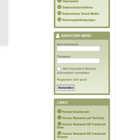
Impressum
Datenschutzrichtlinie
Datenschutz Social Media
Nutzungsbedingungen
BENUTZER-MENÜ
Benutzername:
Passwort:
Mich bei jedem Besuch
automatisch anmelden
Registriere dich jetzt!
LINKS
Hortus Insectorum
Hortus Netzwerk auf YouTube
Hortus Netzwerk DE Facebook
Seite
Hortus Netzwerk DE Facebook
Gruppe