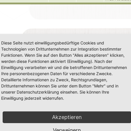
h
e
m
t
B
z
e
t
e
i
i
e
r
e
t
r
t
r
m
t
B
n
ä
a
e
r
g
i
e
r
g
t
r
i
n
ä
e
a
t
g
r
g
Diese Seite nutzt einwilligungsbedürftige Cookies und
e
Technologien von Drittunternehmen zur Integration bestimmter
Funktionen. Wenn Sie auf den Button "Alles akzeptieren" klicken,
werden diese Funktionen aktiviert (Einwilligung). Nach der
Einwilligung verarbeiten wir und die betroffenen Drittunternehmen
Ihre personenbezogenen Daten für verschiedene Zwecke.
Detaillierte Informationen zu Zweck, Rechtsgrundlagen,
Drittunternehmen können Sie unter dem Button "Mehr" und in
unserer Datenschutzerklärung einsehen. Sie können Ihre
Einwilligung jederzeit widerrufen.
Akzeptieren
Verweigern