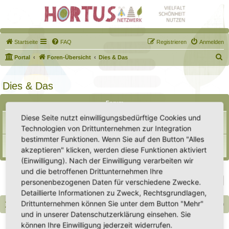
Startseite
FAQ
Registrieren
Anmelden
S
Portal
Foren-Übersicht
Dies & Das
u
c
Dies & Das
h
Forum
e
Diese Seite nutzt einwilligungsbedürftige Cookies und
Samentauschpaket
Themen:
7
Technologien von Drittunternehmen zur Integration
bestimmter Funktionen. Wenn Sie auf den Button "Alles
Biete / Suche / Tausche
akzeptieren" klicken, werden diese Funktionen aktiviert
Themen:
10
(Einwilligung). Nach der Einwilligung verarbeiten wir
und die betroffenen Drittunternehmen Ihre
Gehe zu
personenbezogenen Daten für verschiedene Zwecke.
Detaillierte Informationen zu Zweck, Rechtsgrundlagen,
Drittunternehmen können Sie unter dem Button "Mehr"
Portal
Foren-Übersicht
Alle Zeiten sind
UTC+02:00
und in unserer Datenschutzerklärung einsehen. Sie
Copyright - Hortus-Netzwerk.de unterstützt durch phpBB
können Ihre Einwilligung jederzeit widerrufen.