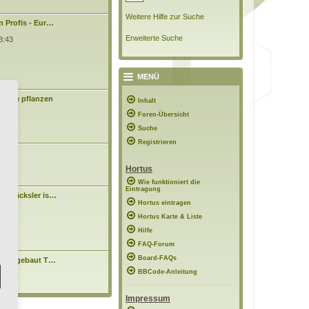
Weitere Hilfe zur Suche
n Profis - Eur…
Erweiterte Suche
3:43
MENÜ
Bäume pflanzen
Inhalt
0:48
Foren-Übersicht
Suche
Registrieren
asen
Hortus
7:10
Wie funktioniert die
Eintragung
tenhäcksler is…
N
n
Hortus eintragen
e
4:15
Hortus Karte & Liste
u
e
Hilfe
s
t
FAQ-Forum
e
Board-FAQs
hnell gebaut T…
r
N
B
BBCode-Anleitung
e
11:38
e
u
i
e
t
Impressum
s
r