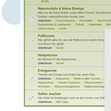
Archiv
Naturmodule & kleine Biotope
Alles um die Naturmodule, sowie Wald-Themen, Sumpfzone
Gebiete, nährstoffreichere Areale, usw.
Unterforen:
Trockenmauern
,
Pyramiden
,
Teiche & W
Reisighaufen & Laubhaufen
,
Totholz
,
Käferkeller
,
Ben
Lebensräume
,
Archiv
Pufferzone
Hier gehört alles hin, was die Pufferzone in einem Hortus bet
und Ideen: Her damit!
Unterforum:
Archiv
Hotspotzone
der Bereich für die Hotspotzone.
Unterforum:
Archiv
Ertragszone
Themen der Ertragszone finden hier einen Platz.
Unterforen:
Anbauarten
,
Beete in allen Formen
,
Gem
Dauerhumus
,
Kräuter/ Gewürze
,
Obststräucher/- Obs
Vorziehen
,
Wassermanagement
,
Haltbarmachung
,
H
Selber machen
Hier findet Ihr Anleitungen rund um den Hortus zum Selber 
Unterforum:
Mini Tipps