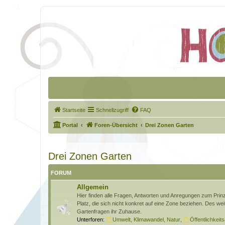
Startseite
Schnellzugriff
FAQ
Portal
Foren-Übersicht
Drei Zonen Garten
Drei Zonen Garten
FORUM
Allgemein
Hier finden alle Fragen, Antworten und Anregungen zum Pri
Platz, die sich nicht konkret auf eine Zone beziehen. Des wei
Gartenfragen ihr Zuhause.
Unterforen:
Umwelt, Klimawandel, Natur
,
Öffentlichkeits