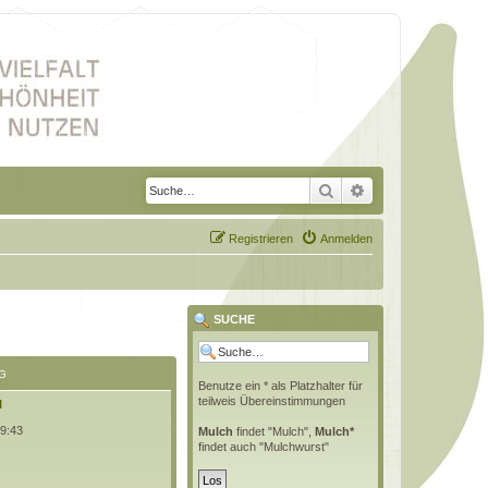
Suche
Erweiterte Suche
Registrieren
Anmelden
SUCHE
G
Benutze ein * als Platzhalter für
teilweis Übereinstimmungen
l
09:43
Mulch
findet "Mulch",
Mulch*
findet auch "Mulchwurst"