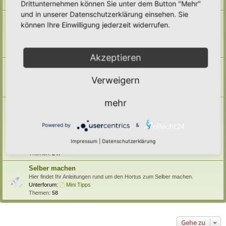
Drittunternehmen können Sie unter dem Button "Mehr"
Themen:
71
und in unserer Datenschutzerklärung einsehen. Sie
Pufferzone
können Ihre Einwilligung jederzeit widerrufen.
Hier gehört alles hin, was die Pufferzone in einem Hortus betrifft. Frage,
Antworten, Wissen und Ideen: Her damit!
Unterforum:
Archiv
Themen:
29
Akzeptieren
Hotspotzone
der Bereich für die Hotspotzone.
Verweigern
Unterforum:
Archiv
Themen:
22
mehr
Ertragszone
Themen der Ertragszone finden hier einen Platz.
Unterforen:
Anbauarten
,
Beete in allen Formen
,
Gemüse
,
Powered by
&
Kompostieren/ Mulchen/ Dauerhumus
,
Kräuter/ Gewürze
,
Obststräucher/- Obstbäume
,
Vermehrung/ Vorziehen
,
Impressum
|
Datenschutzerklärung
Wassermanagement
,
Haltbarmachung
,
Hortane Küche
,
Archiv
Themen:
247
Selber machen
Hier findet Ihr Anleitungen rund um den Hortus zum Selber machen.
Unterforum:
Mini Tipps
Themen:
58
Gehe zu