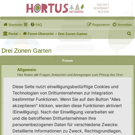
Startseite
FAQ
Registrieren
Anmelden
S
Portal
Foren-Übersicht
Drei Zonen Garten
u
c
Drei Zonen Garten
h
Forum
e
Allgemein
Hier finden alle Fragen, Antworten und Anregungen zum Prinzip des Drei-
Zonen-Gartens Platz, die sich nicht konkret auf eine Zone beziehen. Des
weiteren finden hier allgemeine Gartenfragen ihr Zuhause.
Diese Seite nutzt einwilligungsbedürftige Cookies und
Unterforen:
Umwelt, Klimawandel, Natur
,
Öffentlichkeitsarbeit
,
Boden
,
Technologien von Drittunternehmen zur Integration
Gesundheit
,
Archiv
bestimmter Funktionen. Wenn Sie auf den Button "Alles
Themen:
138
akzeptieren" klicken, werden diese Funktionen aktiviert
Naturmodule & kleine Biotope
(Einwilligung). Nach der Einwilligung verarbeiten wir
Alles um die Naturmodule, sowie Wald-Themen, Sumpfzonen, Wasserzonen,
und die betroffenen Drittunternehmen Ihre
wechselfeuchte Gebiete, nährstoffreichere Areale, usw.
Unterforen:
Trockenmauern
,
Pyramiden
,
Teiche & Wasserstellen
,
personenbezogenen Daten für verschiedene Zwecke.
Sandarien
,
Reisighaufen & Laubhaufen
,
Totholz
,
Käferkeller
,
Detaillierte Informationen zu Zweck, Rechtsgrundlagen,
Benjeshecke
,
Sonstige Lebensräume
,
Archiv