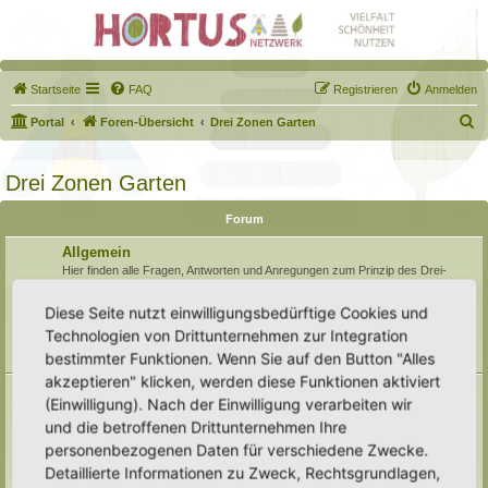
Startseite
FAQ
Registrieren
Anmelden
S
Portal
Foren-Übersicht
Drei Zonen Garten
u
c
Drei Zonen Garten
h
Forum
e
Allgemein
Hier finden alle Fragen, Antworten und Anregungen zum Prinzip des Drei-
Zonen-Gartens Platz, die sich nicht konkret auf eine Zone beziehen. Des
weiteren finden hier allgemeine Gartenfragen ihr Zuhause.
Diese Seite nutzt einwilligungsbedürftige Cookies und
Unterforen:
Umwelt, Klimawandel, Natur
,
Öffentlichkeitsarbeit
,
Boden
,
Technologien von Drittunternehmen zur Integration
Gesundheit
,
Archiv
bestimmter Funktionen. Wenn Sie auf den Button "Alles
Themen:
138
akzeptieren" klicken, werden diese Funktionen aktiviert
Naturmodule & kleine Biotope
(Einwilligung). Nach der Einwilligung verarbeiten wir
Alles um die Naturmodule, sowie Wald-Themen, Sumpfzonen, Wasserzonen,
und die betroffenen Drittunternehmen Ihre
wechselfeuchte Gebiete, nährstoffreichere Areale, usw.
Unterforen:
Trockenmauern
,
Pyramiden
,
Teiche & Wasserstellen
,
personenbezogenen Daten für verschiedene Zwecke.
Sandarien
,
Reisighaufen & Laubhaufen
,
Totholz
,
Käferkeller
,
Detaillierte Informationen zu Zweck, Rechtsgrundlagen,
Benjeshecke
,
Sonstige Lebensräume
,
Archiv