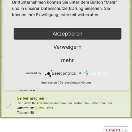
Drittunternehmen können Sie unter dem Button "Mehr"
Themen:
71
und in unserer Datenschutzerklärung einsehen. Sie
Pufferzone
können Ihre Einwilligung jederzeit widerrufen.
Hier gehört alles hin, was die Pufferzone in einem Hortus betrifft. Frage,
Antworten, Wissen und Ideen: Her damit!
Unterforum:
Archiv
Themen:
29
Akzeptieren
Hotspotzone
der Bereich für die Hotspotzone.
Verweigern
Unterforum:
Archiv
Themen:
22
mehr
Ertragszone
Themen der Ertragszone finden hier einen Platz.
Unterforen:
Anbauarten
,
Beete in allen Formen
,
Gemüse
,
Powered by
&
Kompostieren/ Mulchen/ Dauerhumus
,
Kräuter/ Gewürze
,
Obststräucher/- Obstbäume
,
Vermehrung/ Vorziehen
,
Impressum
|
Datenschutzerklärung
Wassermanagement
,
Haltbarmachung
,
Hortane Küche
,
Archiv
Themen:
247
Selber machen
Hier findet Ihr Anleitungen rund um den Hortus zum Selber machen.
Unterforum:
Mini Tipps
Themen:
58
Gehe zu