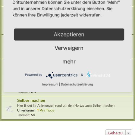
Drittunternehmen können Sie unter dem Button "Mehr"
Themen:
71
und in unserer Datenschutzerklärung einsehen. Sie
Pufferzone
können Ihre Einwilligung jederzeit widerrufen.
Hier gehört alles hin, was die Pufferzone in einem Hortus betrifft. Frage,
Antworten, Wissen und Ideen: Her damit!
Unterforum:
Archiv
Themen:
29
Akzeptieren
Hotspotzone
der Bereich für die Hotspotzone.
Verweigern
Unterforum:
Archiv
Themen:
22
mehr
Ertragszone
Themen der Ertragszone finden hier einen Platz.
Unterforen:
Anbauarten
,
Beete in allen Formen
,
Gemüse
,
Powered by
&
Kompostieren/ Mulchen/ Dauerhumus
,
Kräuter/ Gewürze
,
Obststräucher/- Obstbäume
,
Vermehrung/ Vorziehen
,
Impressum
|
Datenschutzerklärung
Wassermanagement
,
Haltbarmachung
,
Hortane Küche
,
Archiv
Themen:
247
Selber machen
Hier findet Ihr Anleitungen rund um den Hortus zum Selber machen.
Unterforum:
Mini Tipps
Themen:
58
Gehe zu