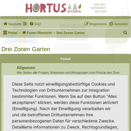
Startseite
FAQ
Registrieren
Anmelden
S
Portal
Foren-Übersicht
Drei Zonen Garten
u
c
Drei Zonen Garten
h
Forum
e
Allgemein
Hier finden alle Fragen, Antworten und Anregungen zum Prinzip des Drei-
Zonen-Gartens Platz, die sich nicht konkret auf eine Zone beziehen. Des
weiteren finden hier allgemeine Gartenfragen ihr Zuhause.
Diese Seite nutzt einwilligungsbedürftige Cookies und
Unterforen:
Umwelt, Klimawandel, Natur
,
Öffentlichkeitsarbeit
,
Boden
,
Technologien von Drittunternehmen zur Integration
Gesundheit
,
Archiv
bestimmter Funktionen. Wenn Sie auf den Button "Alles
Themen:
138
akzeptieren" klicken, werden diese Funktionen aktiviert
Naturmodule & kleine Biotope
(Einwilligung). Nach der Einwilligung verarbeiten wir
Alles um die Naturmodule, sowie Wald-Themen, Sumpfzonen, Wasserzonen,
und die betroffenen Drittunternehmen Ihre
wechselfeuchte Gebiete, nährstoffreichere Areale, usw.
Unterforen:
Trockenmauern
,
Pyramiden
,
Teiche & Wasserstellen
,
personenbezogenen Daten für verschiedene Zwecke.
Sandarien
,
Reisighaufen & Laubhaufen
,
Totholz
,
Käferkeller
,
Detaillierte Informationen zu Zweck, Rechtsgrundlagen,
Benjeshecke
,
Sonstige Lebensräume
,
Archiv