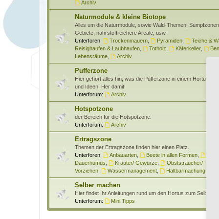
Archiv
Naturmodule & kleine Biotope
Alles um die Naturmodule, sowie Wald-Themen, Sumpfzone
Gebiete, nährstoffreichere Areale, usw.
Unterforen:
Trockenmauern
,
Pyramiden
,
Teiche & W
Reisighaufen & Laubhaufen
,
Totholz
,
Käferkeller
,
Ben
Lebensräume
,
Archiv
Pufferzone
Hier gehört alles hin, was die Pufferzone in einem Hortus bet
und Ideen: Her damit!
Unterforum:
Archiv
Hotspotzone
der Bereich für die Hotspotzone.
Unterforum:
Archiv
Ertragszone
Themen der Ertragszone finden hier einen Platz.
Unterforen:
Anbauarten
,
Beete in allen Formen
,
Gem
Dauerhumus
,
Kräuter/ Gewürze
,
Obststräucher/- Obs
Vorziehen
,
Wassermanagement
,
Haltbarmachung
,
H
Selber machen
Hier findet Ihr Anleitungen rund um den Hortus zum Selber 
Unterforum:
Mini Tipps