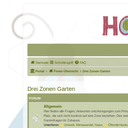
Startseite
Schnellzugriff
FAQ
Portal
Foren-Übersicht
Drei Zonen Garten
Drei Zonen Garten
FORUM
Allgemein
Hier finden alle Fragen, Antworten und Anregungen zum Pri
Platz, die sich nicht konkret auf eine Zone beziehen. Des wei
Gartenfragen ihr Zuhause.
Unterforen:
Umwelt, Klimawandel, Natur
,
Öffentlichkeits