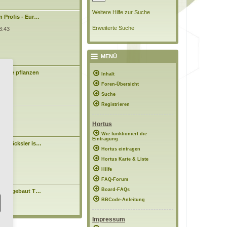
Weitere Hilfe zur Suche
n Profis - Eur…
Erweiterte Suche
3:43
MENÜ
Bäume pflanzen
Inhalt
0:48
Foren-Übersicht
Suche
Registrieren
asen
Hortus
7:10
Wie funktioniert die
Eintragung
tenhäcksler is…
N
n
Hortus eintragen
e
4:15
Hortus Karte & Liste
u
e
Hilfe
s
t
FAQ-Forum
e
Board-FAQs
hnell gebaut T…
r
N
B
BBCode-Anleitung
e
11:38
e
u
i
e
t
Impressum
s
r