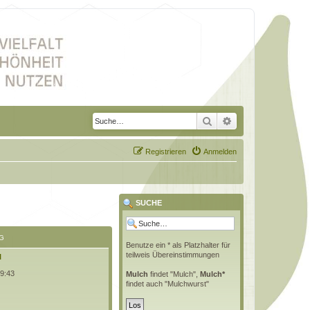
Suche
Erweiterte Suche
Registrieren
Anmelden
SUCHE
G
Benutze ein * als Platzhalter für
teilweis Übereinstimmungen
l
09:43
Mulch
findet "Mulch",
Mulch*
findet auch "Mulchwurst"