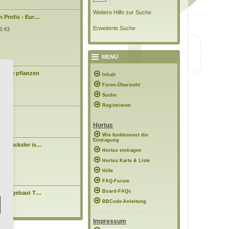
Weitere Hilfe zur Suche
n Profis - Eur…
Erweiterte Suche
3:43
MENÜ
Bäume pflanzen
Inhalt
0:48
Foren-Übersicht
Suche
Registrieren
asen
Hortus
7:10
Wie funktioniert die
Eintragung
tenhäcksler is…
N
n
Hortus eintragen
e
4:15
Hortus Karte & Liste
u
e
Hilfe
s
t
FAQ-Forum
e
Board-FAQs
hnell gebaut T…
r
N
B
BBCode-Anleitung
e
11:38
e
u
i
e
t
Impressum
s
r