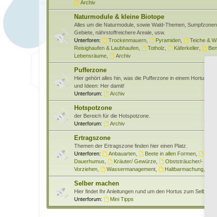
Archiv
Naturmodule & kleine Biotope
Alles um die Naturmodule, sowie Wald-Themen, Sumpfzone
Gebiete, nährstoffreichere Areale, usw.
Unterforen:
Trockenmauern
,
Pyramiden
,
Teiche & W
Reisighaufen & Laubhaufen
,
Totholz
,
Käferkeller
,
Ben
Lebensräume
,
Archiv
Pufferzone
Hier gehört alles hin, was die Pufferzone in einem Hortus bet
und Ideen: Her damit!
Unterforum:
Archiv
Hotspotzone
der Bereich für die Hotspotzone.
Unterforum:
Archiv
Ertragszone
Themen der Ertragszone finden hier einen Platz.
Unterforen:
Anbauarten
,
Beete in allen Formen
,
Gem
Dauerhumus
,
Kräuter/ Gewürze
,
Obststräucher/- Obs
Vorziehen
,
Wassermanagement
,
Haltbarmachung
,
H
Selber machen
Hier findet Ihr Anleitungen rund um den Hortus zum Selber 
Unterforum:
Mini Tipps