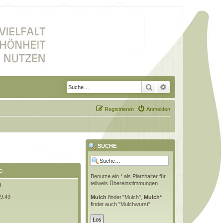
Suche
Erweiterte Suche
Registrieren
Anmelden
SUCHE
G
Benutze ein * als Platzhalter für
teilweis Übereinstimmungen
l
09:43
Mulch
findet "Mulch",
Mulch*
findet auch "Mulchwurst"