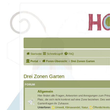
Startseite
Schnellzugriff
FAQ
Portal
Foren-Übersicht
Drei Zonen Garten
Drei Zonen Garten
FORUM
Allgemein
Hier finden alle Fragen, Antworten und Anregungen zum Pri
Platz, die sich nicht konkret auf eine Zone beziehen. Des wei
Gartenfragen ihr Zuhause.
Unterforen:
Umwelt, Klimawandel, Natur
,
Öffentlichkeits