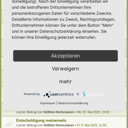
(Einwilligung). Nach der Einwilligung verarbeiten wir
Letzter Beitrag von
Polarwelt
«
Mo 9. Feb 2026, 22:08
und die betroffenen Drittunternehmen Ihre
Antworten:
2
personenbezogenen Daten für verschiedene Zwecke.
Vielen lieben Dank für die Unterstützung 2025
Detaillierte Informationen zu Zweck, Rechtsgrundlagen,
Letzter Beitrag von
Polarwelt
«
Do 1. Jan 2026, 07:02
Drittunternehmen können Sie unter dem Button "Mehr"
Mal wieder Angriffe aufs Hortus-Netzwerk
und in unserer Datenschutzerklärung einsehen. Sie
Letzter Beitrag von
Amarille
«
Do 16. Okt 2025, 13:32
können Ihre Einwilligung jederzeit widerrufen.
Antworten:
5
Partnerschaft mit NaturaDB und neue Pflanzendatenbank
Letzter Beitrag von
Ann1981
«
So 28. Sep 2025, 10:55
Antworten:
13
1
2
Akzeptieren
Horti Umzug
Letzter Beitrag von
Polarwelt
«
Fr 22. Aug 2025, 10:52
Verweigern
Angriff auf das Hortus-Netzwerk
Letzter Beitrag von
RonB
«
Mi 16. Jul 2025, 23:34
mehr
Antworten:
4
Hortus-Netzwerk-Region Unterfranken
Powered by
&
Letzter Beitrag von
Gartenfreund
«
So 15. Jun 2025, 05:54
Antworten:
3
Impressum
|
Datenschutzerklärung
Ein großes Dankeschön aussprechen
Letzter Beitrag von
Vollblut-Hortusianer
«
Mo 19. Mai 2025, 19:03
Entschuldigung meinerseits
Letzter Beitrag von
Vollblut-Hortusianer
«
Fr 9. Mai 2025, 11:50