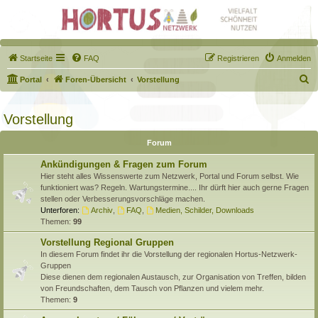
Startseite
FAQ
Registrieren
Anmelden
S
Portal
Foren-Übersicht
Vorstellung
u
c
Vorstellung
h
Forum
e
Ankündigungen & Fragen zum Forum
Hier steht alles Wissenswerte zum Netzwerk, Portal und Forum selbst. Wie
funktioniert was? Regeln. Wartungstermine.... Ihr dürft hier auch gerne Fragen
stellen oder Verbesserungsvorschläge machen.
Unterforen:
Archiv
,
FAQ
,
Medien, Schilder, Downloads
Themen:
99
Vorstellung Regional Gruppen
In diesem Forum findet ihr die Vorstellung der regionalen Hortus-Netzwerk-
Gruppen
Diese dienen dem regionalen Austausch, zur Organisation von Treffen, bilden
von Freundschaften, dem Tausch von Pflanzen und vielem mehr.
Themen:
9