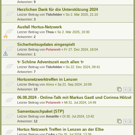
Antworten:
9
Herzlichen Dank für die Unterstützung 2024
Letzter Beitrag von
Tidofelder
«
So 2. Mär 2025, 21:10
Antworten:
3
Ausfall Hortus-Netzwerk
Letzter Beitrag von
Thea
«
So 2. Mär 2025, 19:30
Antworten:
2
Sicherheitsupdates eingespielt
Letzter Beitrag von
Polarwelt
«
Fr 27. Dez 2024, 18:04
Antworten:
1
✨ Schöne Adventszeit euch allen ✨
Letzter Beitrag von
Tidofelder
«
So 22. Dez 2024, 09:41
Antworten:
7
Hortusnetzwerktreffen in Lenzen
Letzter Beitrag von
Alma
«
Sa 21. Sep 2024, 10:59
Antworten:
13
1
2
06.08.2024 - Online-Talk mit Markus Gastl und Corinna Hölzel
Letzter Beitrag von
Polarwelt
«
Mi 31. Jul 2024, 14:49
Samentauschpaket (STP)
Letzter Beitrag von
Amarille
«
Di 30. Jul 2024, 13:42
Antworten:
12
1
2
Hortus Netzwerk Treffen in Lenzen an der Elbe
Letzter Beitrag von
CoAn
«
Do 25. Jul 2024, 13:39