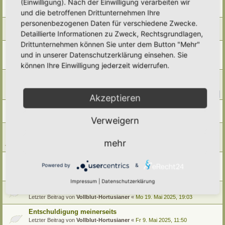
(Einwilligung). Nach der Einwilligung verarbeiten wir
Letzter Beitrag von
Polarwelt
«
Mo 9. Feb 2026, 22:08
und die betroffenen Drittunternehmen Ihre
Antworten:
2
personenbezogenen Daten für verschiedene Zwecke.
Vielen lieben Dank für die Unterstützung 2025
Detaillierte Informationen zu Zweck, Rechtsgrundlagen,
Letzter Beitrag von
Polarwelt
«
Do 1. Jan 2026, 07:02
Drittunternehmen können Sie unter dem Button "Mehr"
Mal wieder Angriffe aufs Hortus-Netzwerk
und in unserer Datenschutzerklärung einsehen. Sie
Letzter Beitrag von
Amarille
«
Do 16. Okt 2025, 13:32
können Ihre Einwilligung jederzeit widerrufen.
Antworten:
5
Partnerschaft mit NaturaDB und neue Pflanzendatenbank
Letzter Beitrag von
Ann1981
«
So 28. Sep 2025, 10:55
Antworten:
13
1
2
Akzeptieren
Horti Umzug
Letzter Beitrag von
Polarwelt
«
Fr 22. Aug 2025, 10:52
Verweigern
Angriff auf das Hortus-Netzwerk
Letzter Beitrag von
RonB
«
Mi 16. Jul 2025, 23:34
mehr
Antworten:
4
Hortus-Netzwerk-Region Unterfranken
Powered by
&
Letzter Beitrag von
Gartenfreund
«
So 15. Jun 2025, 05:54
Antworten:
3
Impressum
|
Datenschutzerklärung
Ein großes Dankeschön aussprechen
Letzter Beitrag von
Vollblut-Hortusianer
«
Mo 19. Mai 2025, 19:03
Entschuldigung meinerseits
Letzter Beitrag von
Vollblut-Hortusianer
«
Fr 9. Mai 2025, 11:50