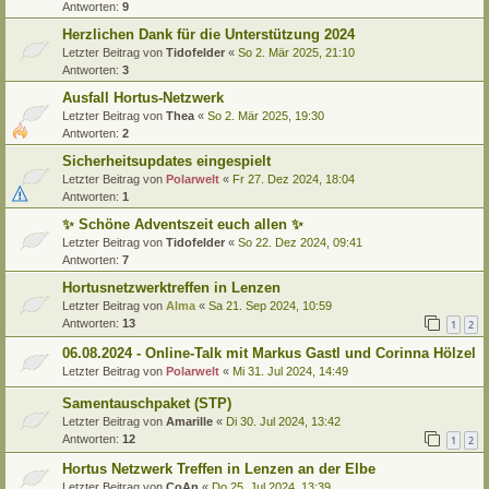
Antworten:
9
Herzlichen Dank für die Unterstützung 2024
Letzter Beitrag von
Tidofelder
«
So 2. Mär 2025, 21:10
Antworten:
3
Ausfall Hortus-Netzwerk
Letzter Beitrag von
Thea
«
So 2. Mär 2025, 19:30
Antworten:
2
Sicherheitsupdates eingespielt
Letzter Beitrag von
Polarwelt
«
Fr 27. Dez 2024, 18:04
Antworten:
1
✨ Schöne Adventszeit euch allen ✨
Letzter Beitrag von
Tidofelder
«
So 22. Dez 2024, 09:41
Antworten:
7
Hortusnetzwerktreffen in Lenzen
Letzter Beitrag von
Alma
«
Sa 21. Sep 2024, 10:59
Antworten:
13
1
2
06.08.2024 - Online-Talk mit Markus Gastl und Corinna Hölzel
Letzter Beitrag von
Polarwelt
«
Mi 31. Jul 2024, 14:49
Samentauschpaket (STP)
Letzter Beitrag von
Amarille
«
Di 30. Jul 2024, 13:42
Antworten:
12
1
2
Hortus Netzwerk Treffen in Lenzen an der Elbe
Letzter Beitrag von
CoAn
«
Do 25. Jul 2024, 13:39