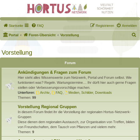
Startseite
FAQ
Registrieren
Anmelden
S
Portal
Foren-Übersicht
Vorstellung
u
c
Vorstellung
h
Forum
e
Ankündigungen & Fragen zum Forum
Hier steht alles Wissenswerte zum Netzwerk, Portal und Forum selbst. Wie
funktioniert was? Regeln. Wartungstermine.... Ihr dürft hier auch gerne Fragen
stellen oder Verbesserungsvorschläge machen.
Unterforen:
Archiv
,
FAQ
,
Medien, Schilder, Downloads
Themen:
99
Vorstellung Regional Gruppen
In diesem Forum findet ihr die Vorstellung der regionalen Hortus-Netzwerk-
Gruppen
Diese dienen dem regionalen Austausch, zur Organisation von Treffen, bilden
von Freundschaften, dem Tausch von Pflanzen und vielem mehr.
Themen:
9