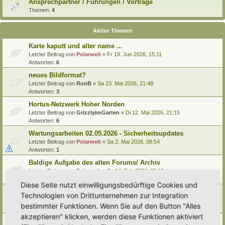
Ansprechpartner / Führungen / Vorträge
Themen:
4
Aktive Themen
Karte kaputt und alter name ...
Letzter Beitrag von
Polarwelt
«
Fr 19. Jun 2026, 15:11
Antworten:
6
neues Bildformat?
Letzter Beitrag von
RonB
«
Sa 23. Mai 2026, 21:48
Antworten:
3
Hortus-Netzwerk Hoher Norden
Letzter Beitrag von
GrizzlyimGarten
«
Di 12. Mai 2026, 21:15
Antworten:
6
Wartungsarbeiten 02.05.2026 - Sicherheitsupdates
Letzter Beitrag von
Polarwelt
«
Sa 2. Mai 2026, 08:54
Antworten:
1
Baldige Aufgabe des alten Forums/ Archiv
Letzter Beitrag von
Polarwelt
«
Sa 14. Feb 2026, 05:12
Antworten:
1
Diese Seite nutzt einwilligungsbedürftige Cookies und
FAQ: Erläuterung Forensymbole
Technologien von Drittunternehmen zur Integration
Letzter Beitrag von
Polarwelt
«
Di 10. Feb 2026, 06:05
bestimmter Funktionen. Wenn Sie auf den Button "Alles
Antworten:
2
akzeptieren" klicken, werden diese Funktionen aktiviert
Ausfall Hortus-Netzwerk heute Morgen 09.02.2026