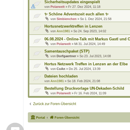
Sicherheitsupdates eingespielt
von
Polarwelt
»
Fr 27. Dez 2024, 11:18
✨ Schöne Adventszeit euch allen ✨
von
Simbienchen
»
So 1. Dez 2024, 21:58
Hortusnetzwerktreffen in Lenzen
von
Ann1981
»
So 24. Sep 2023, 14:02
06.08.2024 - Online-Talk mit Markus Gastl und 
von
Polarwelt
»
Mi 31. Jul 2024, 14:49
Samentauschpaket (STP)
von
Dorfgaertner
»
So 23. Jul 2023, 14:08
Hortus Netzwerk Treffen in Lenzen an der Elbe
von
CoAn
»
Do 25. Jul 2024, 13:39
Dateien hochladen
von
Ann1981
»
So 18. Feb 2024, 21:08
Bestellung Druckvorlage UN-Dekaden-Schild
von
Polarwelt
»
Fr 16. Feb 2024, 11:09
Zurück zur Foren-Übersicht
Portal
Foren-Übersicht