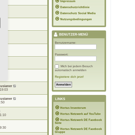
22:08
Impressum
Datenschutzrichtlinie
7:02
Datenschutz Social Media
Nutzungsbedingungen
 13:32
BENUTZER-MENÜ
 10:55
Benutzername:
10:52
Passwort:
3:34
Mich bei jedem Besuch
automatisch anmelden
d
05:54
Registriere dich jetzt!
tusianer
 19:03
tusianer
LINKS
1:50
Hortus Insectorum
Hortus Netzwerk auf YouTube
1:10
Hortus Netzwerk DE Facebook
Seite
9:30
Hortus Netzwerk DE Facebook
Gruppe