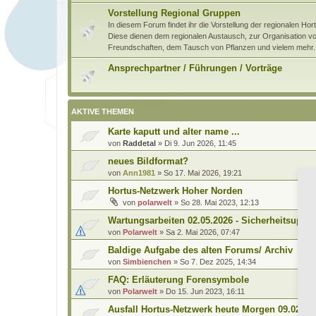
Vorstellung Regional Gruppen
In diesem Forum findet ihr die Vorstellung der regionalen H
Diese dienen dem regionalen Austausch, zur Organisation von
Freundschaften, dem Tausch von Pflanzen und vielem mehr.
Ansprechpartner / Führungen / Vorträge
AKTIVE THEMEN
Karte kaputt und alter name ...
von
Raddetal
»
Di 9. Jun 2026, 11:45
neues Bildformat?
von
Ann1981
»
So 17. Mai 2026, 19:21
Hortus-Netzwerk Hoher Norden
von
polarwelt
»
So 28. Mai 2023, 12:13
Wartungsarbeiten 02.05.2026 - Sicherheitsupda
von
Polarwelt
»
Sa 2. Mai 2026, 07:47
Baldige Aufgabe des alten Forums/ Archiv
von
Simbienchen
»
So 7. Dez 2025, 14:34
FAQ: Erläuterung Forensymbole
von
Polarwelt
»
Do 15. Jun 2023, 16:11
Ausfall Hortus-Netzwerk heute Morgen 09.02.20