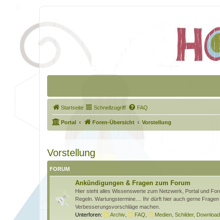
Startseite
Schnellzugriff
FAQ
Portal
Foren-Übersicht
Vorstellung
Vorstellung
FORUM
Ankündigungen & Fragen zum Forum
Hier steht alles Wissenswerte zum Netzwerk, Portal und Foru
Regeln. Wartungstermine.... Ihr dürft hier auch gerne Fragen 
Verbesserungsvorschläge machen.
Unterforen:
Archiv
,
FAQ
,
Medien, Schilder, Downloa