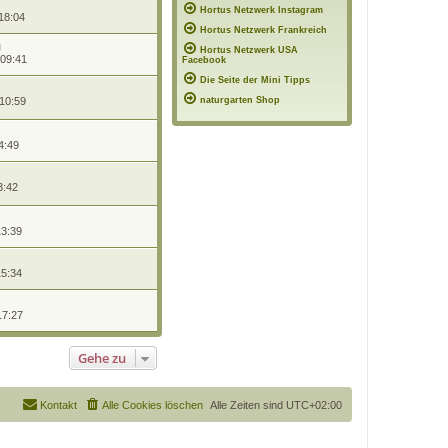
Hortus Netzwerk Instagram
18:04
Hortus Netzwerk Frankreich
Hortus Netzwerk USA
 09:41
Facebook
Die Seite der Mini Tipps
 10:59
naturgarten Shop
4:49
3:42
13:39
15:34
17:27
Gehe zu
Kontakt
Alle Cookies löschen
Alle Zeiten sind
UTC+02:00