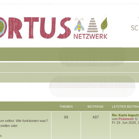
THEMEN
BEITRÄGE
LETZTER BEITRA
L
Re: Karte kaputt
T
B
99
497
e
von
Polarwelt
m selbst. Wie funktioniert was?
t
Fr 19. Jun 2026, 
h
e
stellen oder
z
t
e
i
e
ds
r