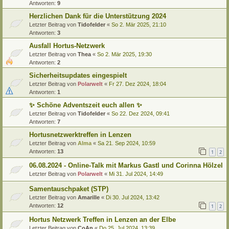
Antworten:
9
Herzlichen Dank für die Unterstützung 2024
Letzter Beitrag von
Tidofelder
«
So 2. Mär 2025, 21:10
Antworten:
3
Ausfall Hortus-Netzwerk
Letzter Beitrag von
Thea
«
So 2. Mär 2025, 19:30
Antworten:
2
Sicherheitsupdates eingespielt
Letzter Beitrag von
Polarwelt
«
Fr 27. Dez 2024, 18:04
Antworten:
1
✨ Schöne Adventszeit euch allen ✨
Letzter Beitrag von
Tidofelder
«
So 22. Dez 2024, 09:41
Antworten:
7
Hortusnetzwerktreffen in Lenzen
Letzter Beitrag von
Alma
«
Sa 21. Sep 2024, 10:59
Antworten:
13
1
2
06.08.2024 - Online-Talk mit Markus Gastl und Corinna Hölzel
Letzter Beitrag von
Polarwelt
«
Mi 31. Jul 2024, 14:49
Samentauschpaket (STP)
Letzter Beitrag von
Amarille
«
Di 30. Jul 2024, 13:42
Antworten:
12
1
2
Hortus Netzwerk Treffen in Lenzen an der Elbe
Letzter Beitrag von
CoAn
«
Do 25. Jul 2024, 13:39