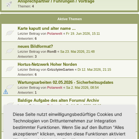
Ansprechpartner / Führungen / Vorträge
Themen:
4
Aktive Themen
Karte kaputt und alter name ...
Letzter Beitrag von
Polarwelt
«
Fr 19. Jun 2026, 15:11
Antworten:
6
neues Bildformat?
Letzter Beitrag von
RonB
«
Sa 23. Mai 2026, 21:48
Antworten:
3
Hortus-Netzwerk Hoher Norden
Letzter Beitrag von
GrizzlyimGarten
«
Di 12. Mai 2026, 21:15
Antworten:
6
Wartungsarbeiten 02.05.2026 - Sicherheitsupdates
Letzter Beitrag von
Polarwelt
«
Sa 2. Mai 2026, 08:54
Antworten:
1
Baldige Aufgabe des alten Forums/ Archiv
Letzter Beitrag von
Polarwelt
«
Sa 14. Feb 2026, 05:12
Antworten:
1
Diese Seite nutzt einwilligungsbedürftige Cookies und
FAQ: Erläuterung Forensymbole
Technologien von Drittunternehmen zur Integration
Letzter Beitrag von
Polarwelt
«
Di 10. Feb 2026, 06:05
bestimmter Funktionen. Wenn Sie auf den Button "Alles
Antworten:
2
akzeptieren" klicken, werden diese Funktionen aktiviert
Ausfall Hortus-Netzwerk heute Morgen 09.02.2026