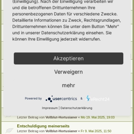
(Einwilligung). Nach der Einwilligung verarbeiten wir
Letzter Beitrag von
Polarwelt
«
Mo 9. Feb 2026, 22:08
und die betroffenen Drittunternehmen Ihre
Antworten:
2
personenbezogenen Daten für verschiedene Zwecke.
Vielen lieben Dank für die Unterstützung 2025
Detaillierte Informationen zu Zweck, Rechtsgrundlagen,
Letzter Beitrag von
Polarwelt
«
Do 1. Jan 2026, 07:02
Drittunternehmen können Sie unter dem Button "Mehr"
Mal wieder Angriffe aufs Hortus-Netzwerk
und in unserer Datenschutzerklärung einsehen. Sie
Letzter Beitrag von
Amarille
«
Do 16. Okt 2025, 13:32
können Ihre Einwilligung jederzeit widerrufen.
Antworten:
5
Partnerschaft mit NaturaDB und neue Pflanzendatenbank
Letzter Beitrag von
Ann1981
«
So 28. Sep 2025, 10:55
Antworten:
13
1
2
Akzeptieren
Horti Umzug
Letzter Beitrag von
Polarwelt
«
Fr 22. Aug 2025, 10:52
Verweigern
Angriff auf das Hortus-Netzwerk
Letzter Beitrag von
RonB
«
Mi 16. Jul 2025, 23:34
mehr
Antworten:
4
Hortus-Netzwerk-Region Unterfranken
Powered by
&
Letzter Beitrag von
Gartenfreund
«
So 15. Jun 2025, 05:54
Antworten:
3
Impressum
|
Datenschutzerklärung
Ein großes Dankeschön aussprechen
Letzter Beitrag von
Vollblut-Hortusianer
«
Mo 19. Mai 2025, 19:03
Entschuldigung meinerseits
Letzter Beitrag von
Vollblut-Hortusianer
«
Fr 9. Mai 2025, 11:50