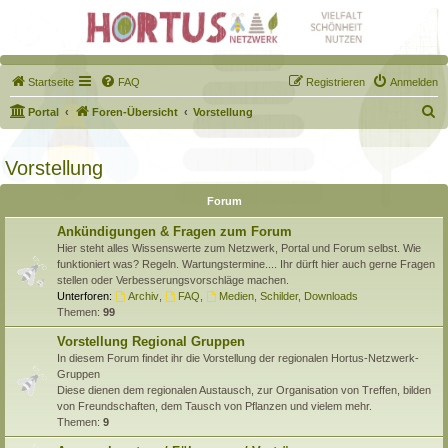
Startseite
FAQ
Registrieren
Anmelden
S
Portal
Foren-Übersicht
Vorstellung
u
c
Vorstellung
h
Forum
e
Ankündigungen & Fragen zum Forum
Hier steht alles Wissenswerte zum Netzwerk, Portal und Forum selbst. Wie
funktioniert was? Regeln. Wartungstermine.... Ihr dürft hier auch gerne Fragen
stellen oder Verbesserungsvorschläge machen.
Unterforen:
Archiv
,
FAQ
,
Medien, Schilder, Downloads
Themen:
99
Vorstellung Regional Gruppen
In diesem Forum findet ihr die Vorstellung der regionalen Hortus-Netzwerk-
Gruppen
Diese dienen dem regionalen Austausch, zur Organisation von Treffen, bilden
von Freundschaften, dem Tausch von Pflanzen und vielem mehr.
Themen:
9