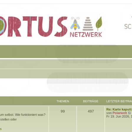
THEMEN
BEITRÄGE
LETZTER BEITRA
L
Re: Karte kaputt
T
B
99
497
e
von
Polarwelt
m selbst. Wie funktioniert was?
t
Fr 19. Jun 2026, 
h
e
stellen oder
z
t
e
i
e
ds
r