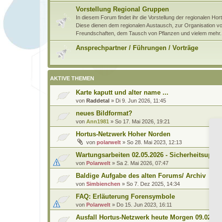
Vorstellung Regional Gruppen
In diesem Forum findet ihr die Vorstellung der regionalen H
Diese dienen dem regionalen Austausch, zur Organisation von
Freundschaften, dem Tausch von Pflanzen und vielem mehr.
Ansprechpartner / Führungen / Vorträge
AKTIVE THEMEN
Karte kaputt und alter name ...
von
Raddetal
»
Di 9. Jun 2026, 11:45
neues Bildformat?
von
Ann1981
»
So 17. Mai 2026, 19:21
Hortus-Netzwerk Hoher Norden
von
polarwelt
»
So 28. Mai 2023, 12:13
Wartungsarbeiten 02.05.2026 - Sicherheitsupda
von
Polarwelt
»
Sa 2. Mai 2026, 07:47
Baldige Aufgabe des alten Forums/ Archiv
von
Simbienchen
»
So 7. Dez 2025, 14:34
FAQ: Erläuterung Forensymbole
von
Polarwelt
»
Do 15. Jun 2023, 16:11
Ausfall Hortus-Netzwerk heute Morgen 09.02.20