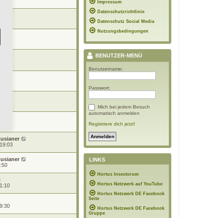
22:08
Impressum
Datenschutzrichtlinie
7:02
Datenschutz Social Media
Nutzungsbedingungen
 13:32
BENUTZER-MENÜ
 10:55
Benutzername:
10:52
Passwort:
3:34
Mich bei jedem Besuch
automatisch anmelden
d
05:54
Registriere dich jetzt!
tusianer
 19:03
tusianer
LINKS
1:50
Hortus Insectorum
Hortus Netzwerk auf YouTube
1:10
Hortus Netzwerk DE Facebook
Seite
9:30
Hortus Netzwerk DE Facebook
Gruppe