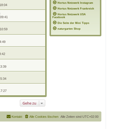
Hortus Netzwerk Instagram
18:04
Hortus Netzwerk Frankreich
Hortus Netzwerk USA
 09:41
Facebook
Die Seite der Mini Tipps
 10:59
naturgarten Shop
4:49
3:42
13:39
15:34
17:27
Gehe zu
Kontakt
Alle Cookies löschen
Alle Zeiten sind
UTC+02:00