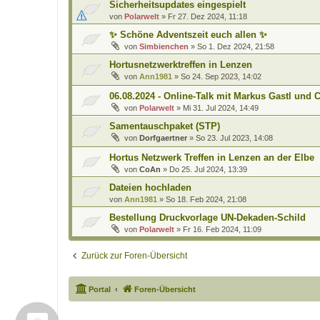
Sicherheitsupdates eingespielt
von
Polarwelt
»
Fr 27. Dez 2024, 11:18
✨ Schöne Adventszeit euch allen ✨
von
Simbienchen
»
So 1. Dez 2024, 21:58
Hortusnetzwerktreffen in Lenzen
von
Ann1981
»
So 24. Sep 2023, 14:02
06.08.2024 - Online-Talk mit Markus Gastl und 
von
Polarwelt
»
Mi 31. Jul 2024, 14:49
Samentauschpaket (STP)
von
Dorfgaertner
»
So 23. Jul 2023, 14:08
Hortus Netzwerk Treffen in Lenzen an der Elbe
von
CoAn
»
Do 25. Jul 2024, 13:39
Dateien hochladen
von
Ann1981
»
So 18. Feb 2024, 21:08
Bestellung Druckvorlage UN-Dekaden-Schild
von
Polarwelt
»
Fr 16. Feb 2024, 11:09
Zurück zur Foren-Übersicht
Portal
Foren-Übersicht