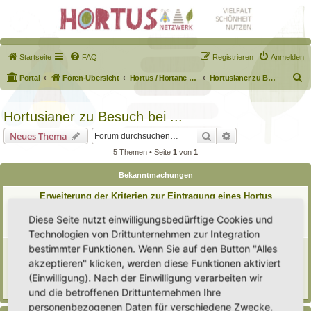
Startseite
FAQ
Registrieren
Anmelden
S
Portal
Foren-Übersicht
Hortus / Hortane Habitate / Garten auf dem Weg
Hortusianer zu Besuch bei ...
u
c
Hortusianer zu Besuch bei ...
h
Suche
Erweiterte Suche
Neues Thema
e
5 Themen • Seite
1
von
1
Bekanntmachungen
Erweiterung der Kriterien zur Eintragung eines Hortus
Letzter Beitrag von
Heike Ehrle
«
Di 29. Jul 2025, 17:08
Diese Seite nutzt einwilligungsbedürftige Cookies und
Verfasst in
Ankündigungen & Fragen zum Forum
Antworten:
3
Technologien von Drittunternehmen zur Integration
[Bitte lesen] Wie funktioniert die Eintragung Eurer
bestimmter Funktionen. Wenn Sie auf den Button "Alles
Gartenprojekte
akzeptieren" klicken, werden diese Funktionen aktiviert
Letzter Beitrag von
Hortus anima l
«
So 15. Feb 2026, 18:08
(Einwilligung). Nach der Einwilligung verarbeiten wir
Verfasst in
Eingetragener Hortus - Mein Hortus und ich!
und die betroffenen Drittunternehmen Ihre
Antworten:
1
personenbezogenen Daten für verschiedene Zwecke.