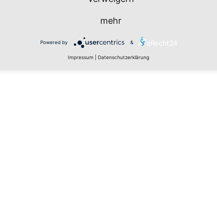
n
mehr
Powered by
&
Impressum
|
Datenschutzerklärung