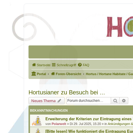
Startseite
Schnellzugriff
FAQ
Portal
Foren-Übersicht
Hortus / Hortane Habitate / G
Hortusianer zu Besuch bei ...
Suche
Erw
Neues Thema
BEKANNTMACHUNGEN
Erweiterung der Kriterien zur Eintragung eines
von
Polarwelt
»
Di 29. Jul 2025, 15:20
» in
Ankündigungen 
[Bitte lesen] Wie funktioniert die Eintragung Eu