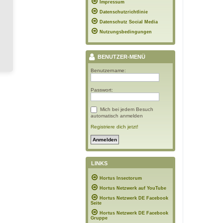
Impressum
Datenschutzrichtlinie
Datenschutz Social Media
Nutzungsbedingungen
BENUTZER-MENÜ
Benutzername:
Passwort:
Mich bei jedem Besuch
automatisch anmelden
Registriere dich jetzt!
LINKS
Hortus Insectorum
Hortus Netzwerk auf YouTube
Hortus Netzwerk DE Facebook
Seite
Hortus Netzwerk DE Facebook
Gruppe