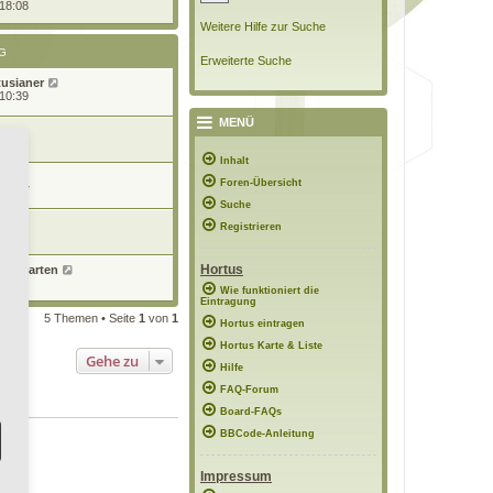
 18:08
Weitere Hilfe zur Suche
G
Erweiterte Suche
tusianer
 10:39
MENÜ
7:26
Inhalt
Foren-Übersicht
 13:47
Suche
n
Registrieren
12:14
Hortus
eierGarten
6:51
Wie funktioniert die
Eintragung
5 Themen • Seite
1
von
1
Hortus eintragen
Hortus Karte & Liste
Gehe zu
Hilfe
FAQ-Forum
Board-FAQs
BBCode-Anleitung
Impressum