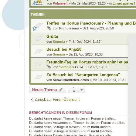
von
Polarwelt
»
Mo 29. Mai 2023, 12:25
» in
Eingetragener H
THEMEN
Treffen im Hortus insectorum? - Planung und B
von
Primulaveris
»
Di 1. Aug 2023, 20:50
Grüße
von
Somnia
»
Fr 6. Dez 2024, 11:37
Besuch bei Anja28
von
Somnia
»
Sa 12. Aug 2023, 10:33
Freundin-Tag im Hortus roboris animi et pax
von
Somnia
»
Fr 14. Jul 2023, 13:57
Zu Besuch bei "Naturgarten Langenau"
von
SchwurbelfreierGarten
»
Mo 10. Jul 2023, 10:31
Neues Thema
Zurück zur Foren-Übersicht
BERECHTIGUNGEN IN DIESEM FORUM
Du darfst
keine
neuen Themen in diesem Forum erstellen.
Du darfst
keine
Antworten zu Themen in diesem Forum erstellen.
Du darfst deine Beiträge in diesem Forum
nicht
ändern.
Du darfst deine Beiträge in diesem Forum
nicht
löschen.
Du darfst
keine
Dateianhänge in diesem Forum erstellen.