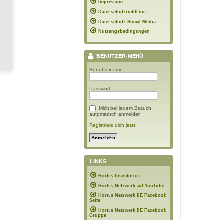
Impressum
Datenschutzrichtlinie
Datenschutz Social Media
Nutzungsbedingungen
BENUTZER-MENÜ
Benutzername:
Passwort:
Mich bei jedem Besuch
automatisch anmelden
Registriere dich jetzt!
LINKS
Hortus Insectorum
Hortus Netzwerk auf YouTube
Hortus Netzwerk DE Facebook
Seite
Hortus Netzwerk DE Facebook
Gruppe