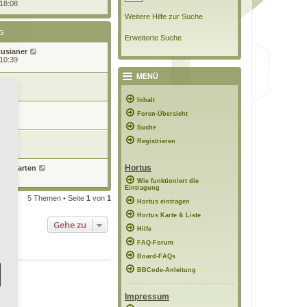
 18:08
Weitere Hilfe zur Suche
G
Erweiterte Suche
tusianer
 10:39
MENÜ
7:26
Inhalt
Foren-Übersicht
 13:47
Suche
n
Registrieren
12:14
Hortus
eierGarten
6:51
Wie funktioniert die
Eintragung
5 Themen • Seite
1
von
1
Hortus eintragen
Hortus Karte & Liste
Gehe zu
Hilfe
FAQ-Forum
Board-FAQs
BBCode-Anleitung
Impressum