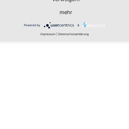
n
mehr
Powered by
&
Impressum
|
Datenschutzerklärung