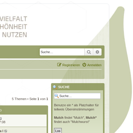
Suche
Erweiterte Suche
Registrieren
Anmelden
SUCHE
5 Themen • Seite
1
von
1
Benutze ein * als Platzhalter für
teilweis Übereinstimmungen
G
Mulch
findet "Mulch",
Mulch*
findet auch "Mulchwurst"
7:08
 l