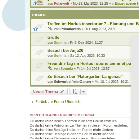
von
Polarwelt
»
Mo 29. Mai 2023, 12:25
» in
Eingetragener H
THEMEN
Treffen im Hortus insectorum? - Planung und B
von
Primulaveris
»
Di 1. Aug 2023, 20:50
Grüße
von
Somnia
»
Fr 6. Dez 2024, 11:37
Besuch bei Anja28
von
Somnia
»
Sa 12. Aug 2023, 10:33
Freundin-Tag im Hortus roboris animi et pax
von
Somnia
»
Fr 14. Jul 2023, 13:57
Zu Besuch bei "Naturgarten Langenau"
von
SchwurbelfreierGarten
»
Mo 10. Jul 2023, 10:31
Neues Thema
Zurück zur Foren-Übersicht
BERECHTIGUNGEN IN DIESEM FORUM
Du darfst
keine
neuen Themen in diesem Forum erstellen.
Du darfst
keine
Antworten zu Themen in diesem Forum erstellen.
Du darfst deine Beiträge in diesem Forum
nicht
ändern.
Du darfst deine Beiträge in diesem Forum
nicht
löschen.
Du darfst
keine
Dateianhänge in diesem Forum erstellen.