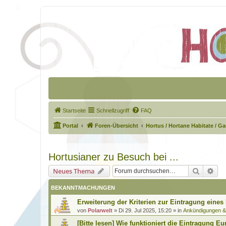
Startseite
Schnellzugriff
FAQ
Portal
Foren-Übersicht
Hortus / Hortane Habitate / G
Hortusianer zu Besuch bei ...
Suche
Erw
Neues Thema
BEKANNTMACHUNGEN
Erweiterung der Kriterien zur Eintragung eines
von
Polarwelt
»
Di 29. Jul 2025, 15:20
» in
Ankündigungen 
[Bitte lesen] Wie funktioniert die Eintragung Eu