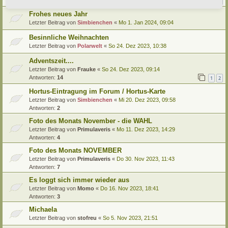
1
2
Frohes neues Jahr
Letzter Beitrag von
Simbienchen
«
Mo 1. Jan 2024, 09:04
Besinnliche Weihnachten
Letzter Beitrag von
Polarwelt
«
So 24. Dez 2023, 10:38
Adventszeit....
Letzter Beitrag von
Frauke
«
So 24. Dez 2023, 09:14
Antworten:
14
1
2
Hortus-Eintragung im Forum / Hortus-Karte
Letzter Beitrag von
Simbienchen
«
Mi 20. Dez 2023, 09:58
Antworten:
2
Foto des Monats November - die WAHL
Letzter Beitrag von
Primulaveris
«
Mo 11. Dez 2023, 14:29
Antworten:
4
Foto des Monats NOVEMBER
Letzter Beitrag von
Primulaveris
«
Do 30. Nov 2023, 11:43
Antworten:
7
Es loggt sich immer wieder aus
Letzter Beitrag von
Momo
«
Do 16. Nov 2023, 18:41
Antworten:
3
Michaela
Letzter Beitrag von
stofreu
«
So 5. Nov 2023, 21:51