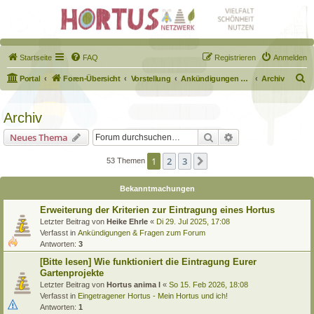
Startseite
FAQ
Registrieren
Anmelden
S
Portal
Foren-Übersicht
Vorstellung
Ankündigungen & Fragen zum Forum
Archiv
u
c
Archiv
h
Suche
Erweiterte Suche
Neues Thema
e
1
2
3
Nächste
53 Themen
Bekanntmachungen
Erweiterung der Kriterien zur Eintragung eines Hortus
Letzter Beitrag von
Heike Ehrle
«
Di 29. Jul 2025, 17:08
Verfasst in
Ankündigungen & Fragen zum Forum
Antworten:
3
[Bitte lesen] Wie funktioniert die Eintragung Eurer
Gartenprojekte
Letzter Beitrag von
Hortus anima l
«
So 15. Feb 2026, 18:08
Verfasst in
Eingetragener Hortus - Mein Hortus und ich!
Antworten:
1