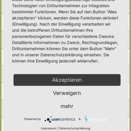
✨ Schöne Adventszeit euch allen ✨
Technologien von Drittunternehmen zur Integration
Letzter Beitrag von
Tidofelder
«
So 22. Dez 2024, 09:41
Antworten:
7
bestimmter Funktionen. Wenn Sie auf den Button "Alles
akzeptieren" klicken, werden diese Funktionen aktiviert
Hortusnetzwerktreffen in Lenzen
Letzter Beitrag von
Alma
«
Sa 21. Sep 2024, 10:59
(Einwilligung). Nach der Einwilligung verarbeiten wir
Antworten:
13
1
2
und die betroffenen Drittunternehmen Ihre
Samentauschpaket (STP)
personenbezogenen Daten für verschiedene Zwecke.
Letzter Beitrag von
Amarille
«
Di 30. Jul 2024, 13:42
Detaillierte Informationen zu Zweck, Rechtsgrundlagen,
Antworten:
12
1
2
Drittunternehmen können Sie unter dem Button "Mehr"
Wartungsarbeiten 24./25. Februar 2024
und in unserer Datenschutzerklärung einsehen. Sie
Letzter Beitrag von
Polarwelt
«
Sa 24. Feb 2024, 19:56
können Ihre Einwilligung jederzeit widerrufen.
Antworten:
1
Gartenvorstellung
Letzter Beitrag von
schoenereifelgarten
«
So 18. Feb 2024, 12:32
Akzeptieren
Antworten:
4
hortus eintragen
Verweigern
Letzter Beitrag von
Polarwelt
«
Mo 12. Feb 2024, 08:52
Antworten:
3
Vielen Dank für die Unterstützung 2023
mehr
Letzter Beitrag von
Polarwelt
«
Mo 29. Jan 2024, 06:45
Antworten:
12
1
2
Powered by
&
Veränderungen im Moderatoren- Team
Letzter Beitrag von
RonB
«
Sa 20. Jan 2024, 12:20
Impressum
|
Datenschutzerklärung
Antworten:
11