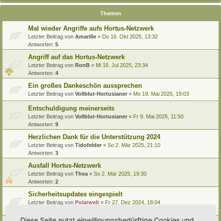
Themen
Mal wieder Angriffe aufs Hortus-Netzwerk
Letzter Beitrag von
Amarille
«
Do 16. Okt 2025, 13:32
Antworten:
5
Angriff auf das Hortus-Netzwerk
Letzter Beitrag von
RonB
«
Mi 16. Jul 2025, 23:34
Antworten:
4
Ein großes Dankeschön aussprechen
Letzter Beitrag von
Vollblut-Hortusianer
«
Mo 19. Mai 2025, 19:03
Entschuldigung meinerseits
Letzter Beitrag von
Vollblut-Hortusianer
«
Fr 9. Mai 2025, 11:50
Antworten:
9
Herzlichen Dank für die Unterstützung 2024
Letzter Beitrag von
Tidofelder
«
So 2. Mär 2025, 21:10
Antworten:
3
Ausfall Hortus-Netzwerk
Letzter Beitrag von
Thea
«
So 2. Mär 2025, 19:30
Antworten:
2
Sicherheitsupdates eingespielt
Letzter Beitrag von
Polarwelt
«
Fr 27. Dez 2024, 18:04
Antworten:
1
Diese Seite nutzt einwilligungsbedürftige Cookies und