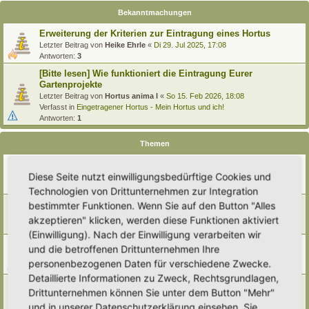
Bekanntmachungen
Erweiterung der Kriterien zur Eintragung eines Hortus
Letzter Beitrag von
Heike Ehrle
«
Di 29. Jul 2025, 17:08
Antworten:
3
[Bitte lesen] Wie funktioniert die Eintragung Eurer
Gartenprojekte
Letzter Beitrag von
Hortus anima l
«
So 15. Feb 2026, 18:08
Verfasst in
Eingetragener Hortus - Mein Hortus und ich!
Antworten:
1
Themen
Karte kaputt und alter name ...
Diese Seite nutzt einwilligungsbedürftige Cookies und
Letzter Beitrag von
Polarwelt
«
Fr 19. Jun 2026, 15:11
Antworten:
6
Technologien von Drittunternehmen zur Integration
neues Bildformat?
bestimmter Funktionen. Wenn Sie auf den Button "Alles
Letzter Beitrag von
RonB
«
Sa 23. Mai 2026, 21:48
akzeptieren" klicken, werden diese Funktionen aktiviert
Antworten:
3
(Einwilligung). Nach der Einwilligung verarbeiten wir
Wartungsarbeiten 02.05.2026 - Sicherheitsupdates
und die betroffenen Drittunternehmen Ihre
Letzter Beitrag von
Polarwelt
«
Sa 2. Mai 2026, 08:54
personenbezogenen Daten für verschiedene Zwecke.
Antworten:
1
Detaillierte Informationen zu Zweck, Rechtsgrundlagen,
Baldige Aufgabe des alten Forums/ Archiv
Drittunternehmen können Sie unter dem Button "Mehr"
Letzter Beitrag von
Polarwelt
«
Sa 14. Feb 2026, 05:12
und in unserer Datenschutzerklärung einsehen. Sie
Antworten:
1