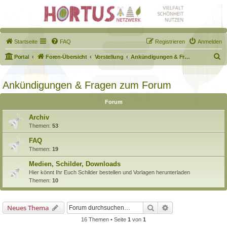
Startseite
FAQ
Registrieren
Anmelden
S
Portal
Foren-Übersicht
Vorstellung
Ankündigungen & Fragen zum Forum
u
c
Ankündigungen & Fragen zum Forum
h
Forum
e
Archiv
Themen:
53
FAQ
Themen:
19
Medien, Schilder, Downloads
Hier könnt Ihr Euch Schilder bestellen und Vorlagen herunterladen
Themen:
10
Suche
Erweiterte Suche
Neues Thema
16 Themen • Seite
1
von
1