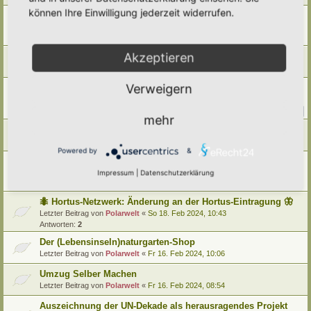
können Ihre Einwilligung jederzeit widerrufen.
Ausfall Hortus-Netzwerk heute Morgen 09.02.2026
Letzter Beitrag von
Polarwelt
«
Mo 9. Feb 2026, 22:08
Antworten:
2
Akzeptieren
Vielen lieben Dank für die Unterstützung 2025
Letzter Beitrag von
Polarwelt
«
Do 1. Jan 2026, 07:02
Verweigern
Partnerschaft mit NaturaDB und neue Pflanzendatenbank
Letzter Beitrag von
Ann1981
«
So 28. Sep 2025, 10:55
Antworten:
13
1
2
mehr
Horti Umzug
Letzter Beitrag von
Polarwelt
«
Fr 22. Aug 2025, 10:52
Powered by
&
Dateien hochladen
Impressum
|
Datenschutzerklärung
Letzter Beitrag von
Polarwelt
«
Fr 17. Mai 2024, 15:34
Antworten:
3
🐜 Hortus-Netzwerk: Änderung an der Hortus-Eintragung 🦋
Letzter Beitrag von
Polarwelt
«
So 18. Feb 2024, 10:43
Antworten:
2
Der (Lebensinseln)naturgarten-Shop
Letzter Beitrag von
Polarwelt
«
Fr 16. Feb 2024, 10:06
Umzug Selber Machen
Letzter Beitrag von
Polarwelt
«
Fr 16. Feb 2024, 08:54
Auszeichnung der UN-Dekade als herausragendes Projekt