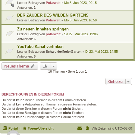
Letzter Beitrag von
Polarwelt
«
Mo 5. Jun 2023, 20:15
Antworten:
2
DER ZAUBER DES WILDEN GARTENS
Letzter Beitrag von
Polarwelt
«
Mo 5. Jun 2023, 10:59
Zu neuen Inhalten springen
Letzter Beitrag von
polarwelt
«
Sa 27. Mai 2023, 19:06
Antworten:
6
YouTube Kanal verlinken
Letzter Beitrag von
SchwurbelfreierGarten
«
Di 23. Mai 2023, 14:55
Antworten:
6
Neues Thema
16 Themen • Seite
1
von
1
Gehe zu
BERECHTIGUNGEN IN DIESEM FORUM
Du darfst
keine
neuen Themen in diesem Forum erstellen.
Du darfst
keine
Antworten zu Themen in diesem Forum erstellen.
Du darfst deine Beiträge in diesem Forum
nicht
ändern.
Du darfst deine Beiträge in diesem Forum
nicht
löschen.
Du darfst
keine
Dateianhänge in diesem Forum erstellen.
Portal
Foren-Übersicht
Alle Zeiten sind
UTC+02:00